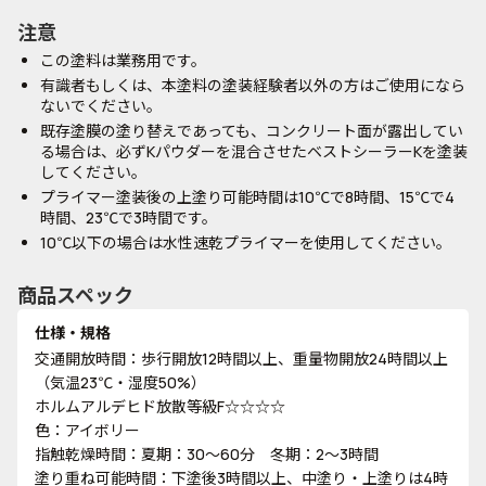
注意
この塗料は業務用です。
有識者もしくは、本塗料の塗装経験者以外の方はご使用になら
ないでください。
既存塗膜の塗り替えであっても、コンクリート面が露出してい
る場合は、必ずKパウダーを混合させたベストシーラーKを塗装
してください。
プライマー塗装後の上塗り可能時間は10℃で8時間、15℃で4
時間、23℃で3時間です。
10℃以下の場合は水性速乾プライマーを使用してください。
商品スペック
仕様・規格
交通開放時間：歩行開放12時間以上、重量物開放24時間以上
（気温23℃・湿度50%）
ホルムアルデヒド放散等級F☆☆☆☆
色：アイボリー
指触乾燥時間：夏期：30～60分 冬期：2～3時間
塗り重ね可能時間：下塗後3時間以上、中塗り・上塗りは4時