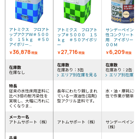
アトミクス フロアト
アトミクス フロアト
サンデーペイント
ップアクアＷ＃５００
ップ＃５０００ １５
性コンクリートフ
０ １５ｋｇ ＃５０
ｋｇ ＃５０アイボリ
用 アイボリー 
アイボリー...
ー
００Ｍ
36,878
27,716
6,209
￥
￥
￥
税抜
税抜
税抜
在庫数
在庫数
在庫数
在庫あり：3缶
在庫あり：2缶
在庫なし
エリア別在庫を見る
エリア別在庫を
特長
従来の水性床用塗料に
長年にわたり親しまれ
水・油・摩耗に強
比べ3倍の耐汚染性を
ている一液油性(溶剤)
性で作業が簡単で
実現し、大幅に汚れに
型アクリル塗料です。
くくなりま...
メーカー名
アトムサポート（株）
アトムサポート（株）
サンデーペイント
（株）
品番