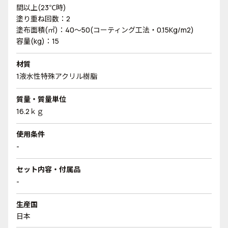
間以上(23℃時)
塗り重ね回数：2
塗布面積(㎡)：40～50(コーティング工法・0.15Kg/m2)
容量(kg)：15
材質
1液水性特殊アクリル樹脂
質量・質量単位
16.2ｋｇ
使用条件
-
セット内容・付属品
-
生産国
日本