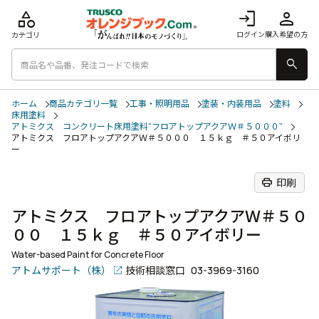
category
login
person
ログイン
購入希望の方
カテゴリ
search
ホーム
商品カテゴリ一覧
工事・照明用品
塗装・内装用品
塗料
床用塗料
アトミクス コンクリート床用塗料“フロアトップアクアＷ＃５０００”
アトミクス フロアトップアクアＷ＃５０００ １５ｋｇ ＃５０アイボリ
ー
print
印刷
アトミクス フロアトップアクアＷ＃５０
００ １５ｋｇ ＃５０アイボリー
Water-based Paint for Concrete Floor
アトムサポート（株）
技術相談窓口
03-3969-3160