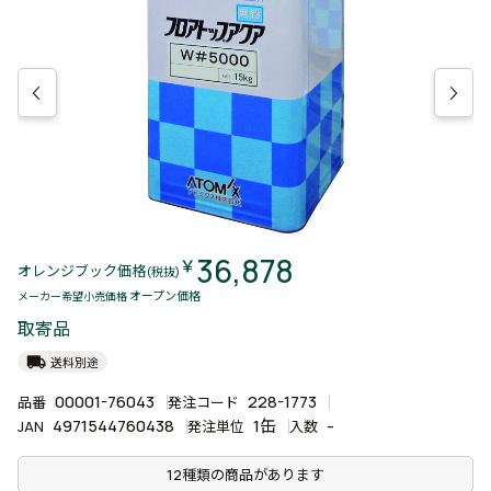
36,878
￥
オレンジブック価格
(税抜)
オープン価格
メーカー希望小売価格
取寄品
local_shipping
送料別途
00001-76043
228-1773
品番
発注コード
4971544760438
1缶
-
JAN
発注単位
入数
12種類の商品があります