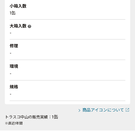
小箱入数
1缶
大箱入数
help
-
修理
-
環境
-
規格
-
商品アイコンについて
1缶
トラスコ中山の販売実績：
※直近1年間