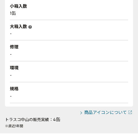
小箱入数
1缶
大箱入数
help
-
修理
-
環境
-
規格
-
商品アイコンについて
4缶
トラスコ中山の販売実績：
※直近1年間