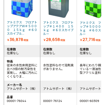
アトミクス フロアト
アトミクス フロアト
アトミクス フロ
ップアクアＷ＃５００
ップ＃１４００ １５
ップ＃５０００ 
０ １５ｋｇ ＃６０
ｋｇ ＃６０スカイブ
ｋｇ ＃６０スカ
スカイブル...
ルー
ルー
36,878
28,658
27,716
￥
￥
￥
税抜
税抜
税抜
在庫数
在庫数
在庫数
在庫なし
在庫なし
在庫なし
特長
従来の水性床用塗料に
水性塗料なので溶剤臭
長年にわたり親し
比べ3倍の耐汚染性を
がありません。
ている一液油性(溶
実現し、大幅に汚れに
型アクリル塗料で
くくなりま...
メーカー名
アトムサポート（株）
アトムサポート（株）
アトムサポート（
品番
00001-76044
00001-76124
00001-60309