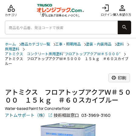
category
login
person
ログイン
購入希望の方
カテゴリ
search
ホーム
商品カテゴリ一覧
工事・照明用品
塗装・内装用品
塗料
床用塗料
アトミクス コンクリート床用塗料“フロアトップアクアＷ＃５０００”
アトミクス フロアトップアクアＷ＃５０００ １５ｋｇ ＃６０スカイブ
ルー
print
印刷
アトミクス フロアトップアクアＷ＃５０
００ １５ｋｇ ＃６０スカイブルー
Water-based Paint for Concrete Floor
アトムサポート（株）
技術相談窓口
03-3969-3160