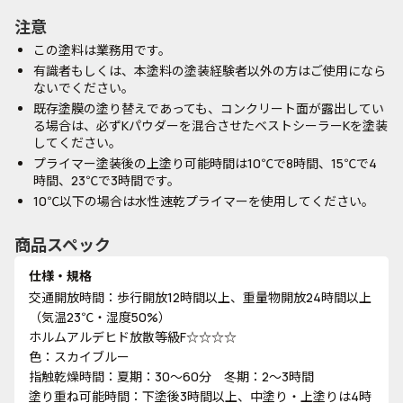
注意
この塗料は業務用です。
有識者もしくは、本塗料の塗装経験者以外の方はご使用になら
ないでください。
既存塗膜の塗り替えであっても、コンクリート面が露出してい
る場合は、必ずKパウダーを混合させたベストシーラーKを塗装
してください。
プライマー塗装後の上塗り可能時間は10℃で8時間、15℃で4
時間、23℃で3時間です。
10℃以下の場合は水性速乾プライマーを使用してください。
商品スペック
仕様・規格
交通開放時間：歩行開放12時間以上、重量物開放24時間以上
（気温23℃・湿度50%）
ホルムアルデヒド放散等級F☆☆☆☆
色：スカイブルー
指触乾燥時間：夏期：30～60分 冬期：2～3時間
塗り重ね可能時間：下塗後3時間以上、中塗り・上塗りは4時