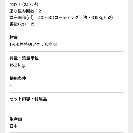
間以上(23℃時)
塗り重ね回数：2
塗布面積(㎡)：40～50(コーティング工法・0.15Kg/m2)
容量(kg)：15
材質
1液水性特殊アクリル樹脂
質量・質量単位
16.2ｋｇ
使用条件
-
セット内容・付属品
-
生産国
日本