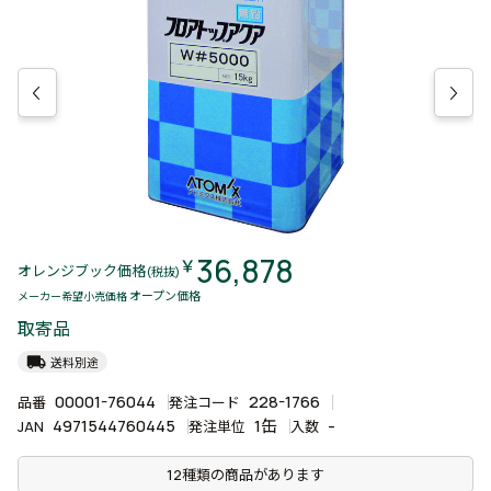
36,878
￥
オレンジブック価格
(税抜)
オープン価格
メーカー希望小売価格
取寄品
local_shipping
送料別途
00001-76044
228-1766
品番
発注コード
4971544760445
1缶
-
JAN
発注単位
入数
12種類の商品があります