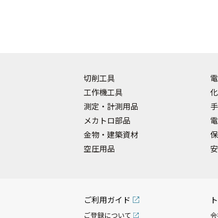
切削工具
電
工作機工具
化
測定・計測用品
手
メカトロ部品
電
金物・建築資材
保
空圧用品
安
ご利用ガイド
ト
ご登録について
会