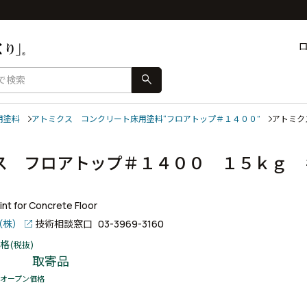
search
用塗料
アトミクス コンクリート床用塗料“フロアトップ＃１４００”
アトミク
ス フロアトップ＃１４００ １５ｋｇ 
nt for Concrete Floor
（株）
技術相談窓口
03-3969-3160
格
(税抜)
8
取寄品
オープン価格