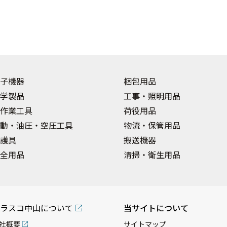
子機器
梱包用品
学製品
工事・照明用品
作業工具
荷役用品
動・油圧・空圧工具
物流・保管用品
護具
搬送機器
全用品
清掃・衛生用品
ラスコ中山について
当サイトについて
社概要
サイトマップ