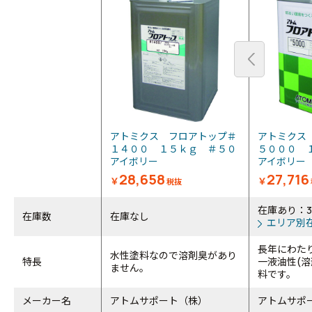
アトミクス フロアトップ＃
アトミクス
１４００ １５ｋｇ ＃５０
５０００ 
アイボリー
アイボリ
28,658
27,716
￥
￥
税抜
在庫あり：
在庫数
在庫なし
エリア別
長年にわた
水性塗料なので溶剤臭があり
特長
一液油性(溶
ません。
料です。
メーカー名
アトムサポート（株）
アトムサポ