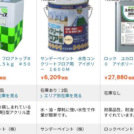
 フロアトップ＃
サンデーペイント 水性コン
ロック ユカロ
１５ｋｇ ＃５０
クリートフロア用 アイボリ
０ アイボリ
ー
ー １６００Ｍ
6,209
27,880
￥
￥
税抜
税抜
税
3缶
在庫あり：2缶
在庫なし
在庫を見る
エリア別在庫を見る
り親しまれている
水・油・摩耗に強い水性で作
耐薬品性、耐油
剤)型アクリル塗
業が簡単です。
すぐれています
ート（株）
サンデーペイント（株）
ロックペイント