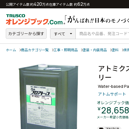
420
62
公開アイテム数 約
万点
在庫アイテム数 約
万点
カテゴリーから探す
すべて
ホーム
商品カテゴリ一覧
工事・照明用品
塗装・内装用品
塗料
床
アトミク
リー
Water-based Pai
アトムサポート
オレンジブック価
28,65
￥
メーカー希望小売価格