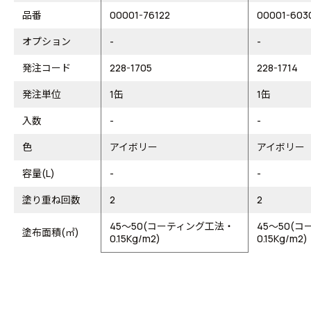
品番
00001-76122
00001-603
オプション
-
-
発注コード
228-1705
228-1714
発注単位
1缶
1缶
入数
-
-
色
アイボリー
アイボリー
容量(L)
-
-
塗り重ね回数
2
2
45～50(コーティング工法・
45～50(
塗布面積(㎡)
0.15Kg/m2)
0.15Kg/m2)