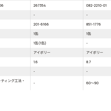
06
267354
082-2210-01
-
-
201-6166
851-1776
1缶
1缶
1缶(1缶)
-
アイボリー
アイボリー
1.6
8.7
-
-
コーティング工法・
-
60～90