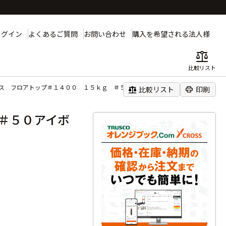
ログイン
よくあるご質問
お問い合わせ
購入を希望される法人様
balance
比較リスト
ス フロアトップ＃１４００ １５ｋｇ ＃５０アイボリー
balance
print
比較リスト
印刷
＃５０アイボ