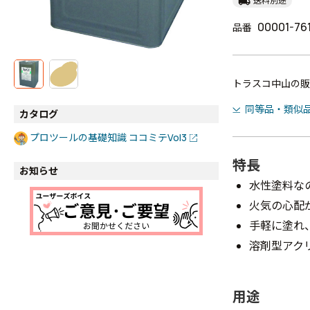
local_shipping
送料別途
00001-76
品番
トラスコ中山の販
同等品・類似
カタログ
プロツールの基礎知識 ココミテVol3
特長
お知らせ
水性塗料な
火気の心配
手軽に塗れ
溶剤型アク
用途