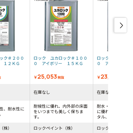
ック＃２００
ロック ユカロック＃１００
ロック ユカロッ
ー １２ＫＧ
０ アイボリー １５ＫＧ
０ アイボリー 
25,053
23,250
￥
￥
抜
税抜
税抜
在庫なし
在庫なし
耐候性に優れ、内外部の床面
耐水・耐アルカリ
性、耐水性に
をいつまでも美しく保ちま
に優れたコンクリ
。
す。
タル、アスファルト.
（株）
ロックペイント（株）
ロックペイント（