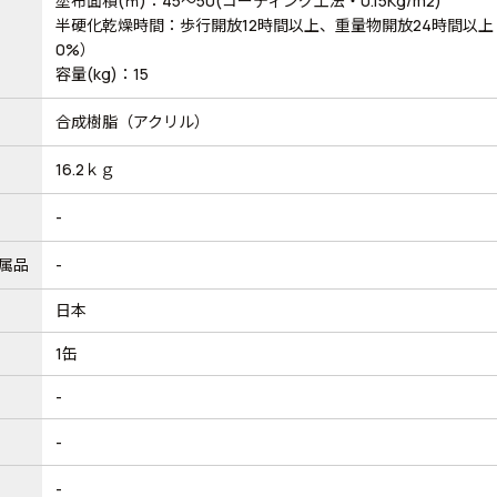
塗布面積(㎡)：45～50(コーティング工法・0.15Kg/m2)
半硬化乾燥時間：歩行開放12時間以上、重量物開放24時間以上
0%）
容量(kg)：15
合成樹脂（アクリル）
16.2ｋｇ
-
属品
-
日本
1缶
-
-
-