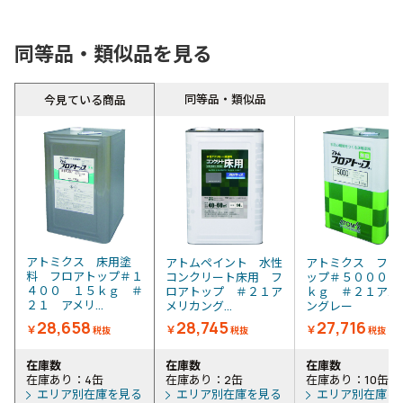
同等品・類似品を見る
同等品・類似品
今見ている商品
アトミクス 床用塗
アトムペイント 水性
アトミクス フロ
料 フロアトップ＃１
コンクリート床用 フ
ップ＃５０００ 
４００ １５ｋｇ ＃
ロアトップ ＃２１ア
ｋｇ ＃２１アメ
２１ アメリ...
メリカング...
ングレー
28,658
28,745
27,716
￥
￥
￥
税抜
税抜
税抜
在庫数
在庫数
在庫数
在庫あり：4缶
在庫あり：2缶
在庫あり：10缶
エリア別在庫を見る
エリア別在庫を見る
エリア別在庫を