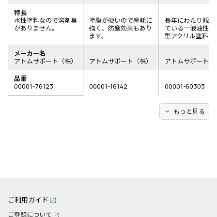
特長
水性塗料なので溶剤臭
塗膜が硬いので摩耗に
長年にわたり親し
がありません。
強く、防塵効果もあり
ている一液油性(溶
ます。
型アクリル塗料で
メーカー名
アトムサポート（株）
アトムサポート（株）
アトムサポート（
品番
00001-76123
00001-16142
00001-60303
expand_more
もっと見る
ご利用ガイド
ご登録について