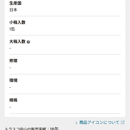
生産国
日本
小箱入数
1缶
大箱入数
help
-
修理
-
環境
-
規格
-
商品アイコンについて
18缶
トラスコ中山の販売実績：