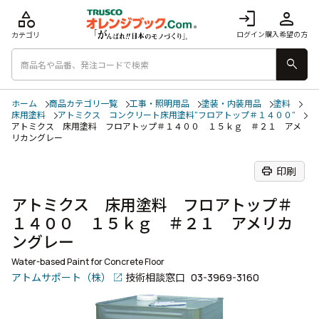
category
login
person
ログイン
購入希望の方
カテゴリ
search
ホーム
商品カテゴリ一覧
工事・照明用品
塗装・内装用品
塗料
床用塗料
アトミクス コンクリート床用塗料“フロアトップ＃１４００”
アトミクス 床用塗料 フロアトップ＃１４００ １５ｋｇ ＃２１ アメ
リカングレー
print
印刷
アトミクス 床用塗料 フロアトップ＃
１４００ １５ｋｇ ＃２１ アメリカ
ングレー
Water-based Paint for Concrete Floor
アトムサポート（株）
技術相談窓口
03-3969-3160