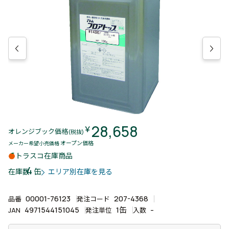
28,658
￥
オレンジブック価格
(税抜)
オープン価格
メーカー希望小売価格
トラスコ在庫商品
4
缶
在庫数
エリア別在庫を見る
00001-76123
207-4368
品番
発注コード
4971544151045
1缶
-
JAN
発注単位
入数