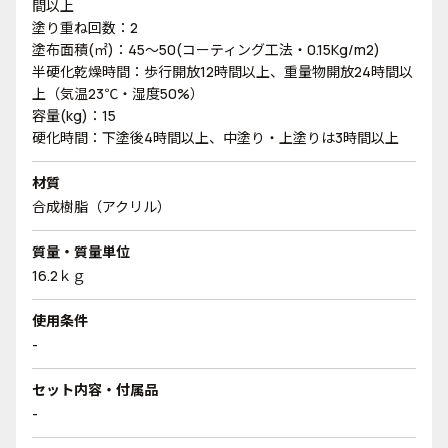
間以上
塗り重ね回数：2
塗布面積(㎡)：45～50(コーティング工法・0.15Kg/m2)
半硬化乾燥時間：歩行開放12時間以上、重量物開放24時間以
上（気温23℃・湿度50%）
容量(kg)：15
硬化時間：下塗後4時間以上、中塗り・上塗りは3時間以上
材質
合成樹脂（アクリル）
質量・質量単位
16.2ｋｇ
使用条件
-
セット内容・付属品
-