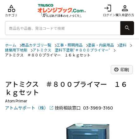
category
login
person
ログイン
購入希望の方
カテゴリ
search
ホーム
商品カテゴリ一覧
工事・照明用品
塗装・内装用品
塗料
建築用下地剤
アトミクス 塗料下塗剤“＃８００プライマー”
アトミクス ＃８００プライマー １６ｋｇセット
print
印刷
アトミクス ＃８００プライマー １６
ｋｇセット
Atom Primer
アトムサポート（株）
技術相談窓口
03-3969-3160