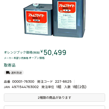
50,499
￥
オレンジブック価格
(税抜)
オープン価格
メーカー希望小売価格
取寄品
local_shipping
送料別途
00001-76300
227-8625
品番
発注コード
4971544763002
1組
1組(2缶)
JAN
発注単位
入数
2種類の商品があります