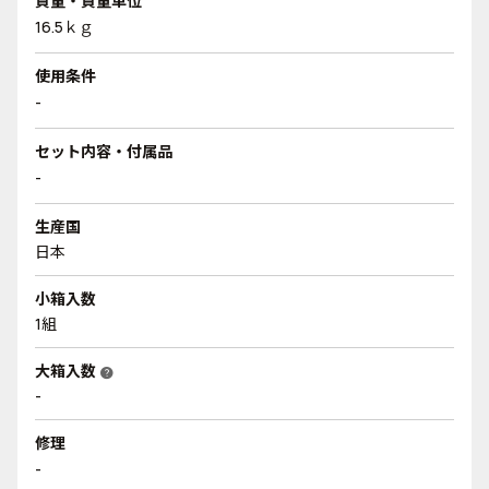
質量・質量単位
16.5ｋｇ
使用条件
-
セット内容・付属品
-
生産国
日本
小箱入数
1組
大箱入数
help
-
修理
-