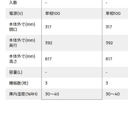
入数
-
-
電源(V)
単相100
単相100
本体外寸(mm)
317
317
間口
本体外寸(mm)
392
392
奥行
本体外寸(mm)
617
617
高さ
容量(L)
-
-
棚板数(枚)
3
3
庫内湿度(%RH)
30～40
30～40