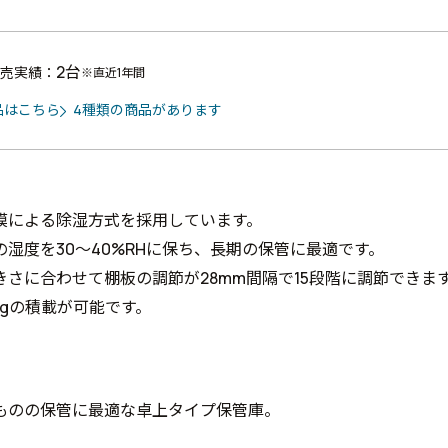
2台
売実績：
※直近1年間
品はこちら
4種類の商品があります
膜による除湿方式を採用しています。
の湿度を30～40%RHに保ち、長期の保管に最適です。
きさに合わせて棚板の調節が28mm間隔で15段階に調節できま
kgの積載が可能です。
ものの保管に最適な卓上タイプ保管庫。