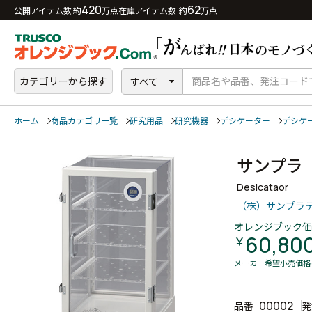
420
62
公開アイテム数 約
万点
在庫アイテム数 約
万点
カテゴリーから探す
すべて
ホーム
商品カテゴリ一覧
研究用品
研究機器
デシケーター
デシケ
サンプラ
Desicataor
（株）サンプラ
オレンジブック価
60,80
￥
メーカー希望小売価格
00002
品番
発