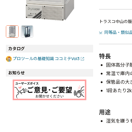
トラスコ中山の販
同等品・類似
カタログ
特長
プロツールの基礎知識 ココミテVol3
固体高分子
お知らせ
常温で庫内
保管品の大
1段あたり2
用途
湿気を嫌う