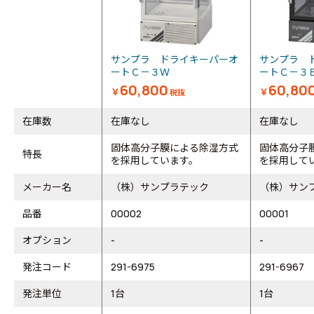
サンプラ ドライキーパーオ
サンプラ 
ートＣ－３Ｗ
ートＣ－
60,800
60,80
￥
￥
税抜
在庫数
在庫なし
在庫なし
固体高分子膜による除湿方式
固体高分子
特長
を採用しています。
を採用して
メーカー名
（株）サンプラテック
（株）サン
品番
00002
00001
オプション
-
-
発注コード
291-6975
291-6967
発注単位
1台
1台