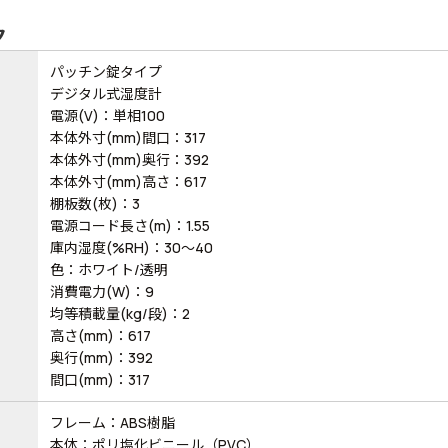
ク
パッチン錠タイプ
デジタル式湿度計
電源(V)：単相100
本体外寸(mm)間口：317
本体外寸(mm)奥行：392
本体外寸(mm)高さ：617
棚板数(枚)：3
電源コード長さ(m)：1.55
庫内湿度(%RH)：30～40
色：ホワイト/透明
消費電力(W)：9
均等積載量(kg/段)：2
高さ(mm)：617
奥行(mm)：392
間口(mm)：317
フレーム：ABS樹脂
本体：ポリ塩化ビニール（PVC）