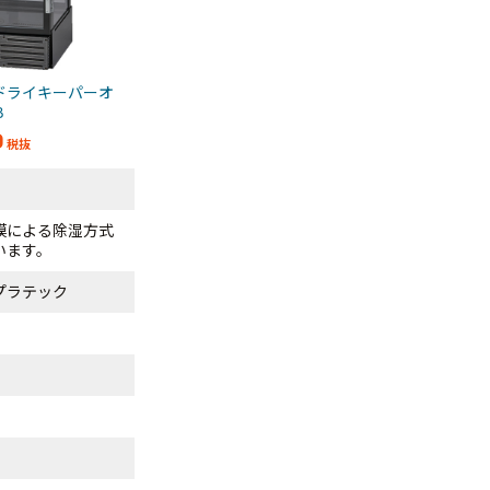
ドライキーパーオ
３Ｂ
0
税抜
膜による除湿方式
います。
プラテック