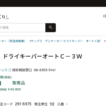
search
ーター（除湿保管庫）
サンプラ デシケーター“ドライキーパー オートＣ型”
 ドライキーパーオートＣ－３Ｗ
テック
技術相談窓口
06-6353-5141
格
(税抜)
0
取寄品
￥60,800
(税抜)
291-6975
1台
-
注コード
発注単位
入数