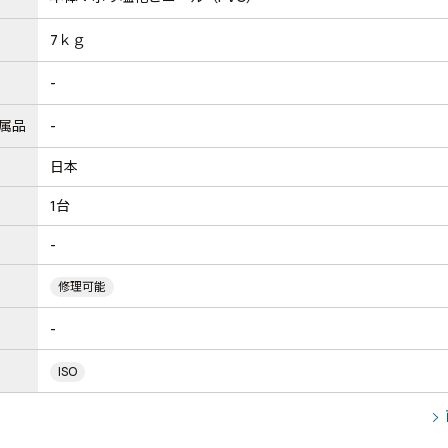
7ｋｇ
-
属品
-
日本
1台
-
修理可能
-
ISO