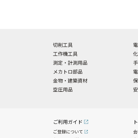
切削工具
電
工作機工具
化
測定・計測用品
手
メカトロ部品
電
金物・建築資材
保
空圧用品
安
ご利用ガイド
ト
ご登録について
会