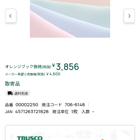
3,856
￥
オレンジブック価格
(税抜)
￥4,600
メーカー希望小売価格(税抜)
取寄品
local_shipping
送料別途
00002250
706-6148
品番
発注コード
4571263721828
1枚
-
JAN
発注単位
入数