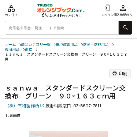
category
login
person
ログイン
購入希望の方
カテゴリ
search
ホーム
商品カテゴリ一覧
環境改善用品
防災・防犯用品
復旧用品
衝立
ｓａｎｗａ スタンダードスクリーン交換布 グリーン ９０×１６３ｃｍ
用
print
印刷
ｓａｎｗａ スタンダードスクリーン交
換布 グリーン ９０×１６３ｃｍ用
（株）三和製作所
技術相談窓口
03-5607-7811
代表画像