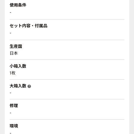
使用条件
-
セット内容・付属品
-
生産国
日本
小箱入数
1枚
大箱入数
help
-
修理
-
環境
-