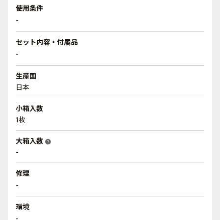
使用条件
-
セット内容・付属品
-
生産国
日本
小箱入数
1枚
大箱入数
help
-
修理
-
環境
-