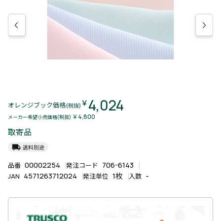
4,024
￥
オレンジブック価格
(税抜)
￥4,800
メーカー希望小売価格(税抜)
取寄品
local_shipping
送料別途
00002254
706-6143
品番
発注コード
4571263712024
1枚
-
JAN
発注単位
入数