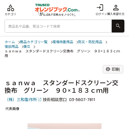
category
login
person
ログイン
購入希望の方
カテゴリ
search
ホーム
商品カテゴリ一覧
環境改善用品
防災・防犯用品
復旧用品
衝立
ｓａｎｗａ スタンダードスクリーン交換布 グリーン ９０×１８３ｃｍ
用
print
印刷
ｓａｎｗａ スタンダードスクリーン交
換布 グリーン ９０×１８３ｃｍ用
（株）三和製作所
技術相談窓口
03-5607-7811
代表画像