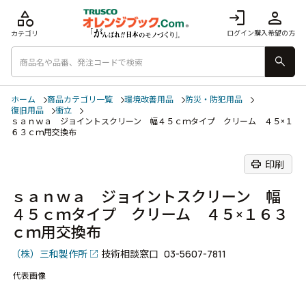
category
login
person
ログイン
購入希望の方
カテゴリ
search
ホーム
商品カテゴリ一覧
環境改善用品
防災・防犯用品
復旧用品
衝立
ｓａｎｗａ ジョイントスクリーン 幅４５ｃｍタイプ クリーム ４５×１
６３ｃｍ用交換布
print
印刷
ｓａｎｗａ ジョイントスクリーン 幅
４５ｃｍタイプ クリーム ４５×１６３
ｃｍ用交換布
（株）三和製作所
技術相談窓口
03-5607-7811
代表画像