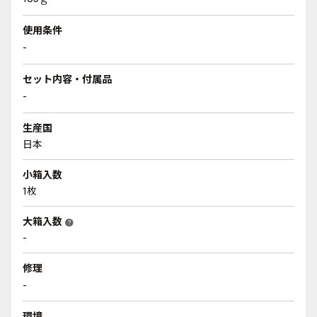
使用条件
-
セット内容・付属品
-
生産国
日本
小箱入数
1枚
大箱入数
help
-
修理
-
環境