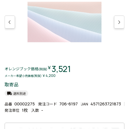
3,521
￥
オレンジブック価格
(税抜)
￥4,200
メーカー希望小売価格(税抜)
取寄品
local_shipping
送料別途
00002275
706-6197
4571263721873
品番
発注コード
JAN
1枚
-
発注単位
入数