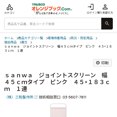
category
login
person
ログイン
購入希望の方
カテゴリ
search
ホーム
商品カテゴリ一覧
環境改善用品
防災・防犯用品
復旧用品
衝立
ｓａｎｗａ ジョイントスクリーン 幅４５ｃｍタイプ ピンク ４５×１８
３ｃｍ １連
print
印刷
ｓａｎｗａ ジョイントスクリーン 幅
４５ｃｍタイプ ピンク ４５×１８３ｃ
ｍ １連
（株）三和製作所
技術相談窓口
03-5607-7811