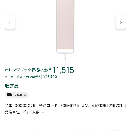
11,515
￥
オレンジブック価格
(税抜)
￥13,500
メーカー希望小売価格(税抜)
取寄品
local_shipping
送料別途
00002276
706-6175
4571263716701
品番
発注コード
JAN
1台
-
発注単位
入数