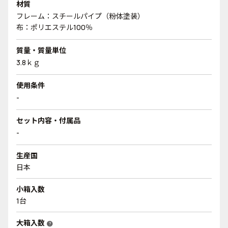
材質
フレーム：スチールパイプ（粉体塗装）
布：ポリエステル100％
質量・質量単位
3.8ｋｇ
使用条件
-
セット内容・付属品
-
生産国
日本
小箱入数
1台
大箱入数
help