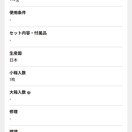
使用条件
-
セット内容・付属品
-
生産国
日本
小箱入数
1枚
大箱入数
help
-
修理
-
環境