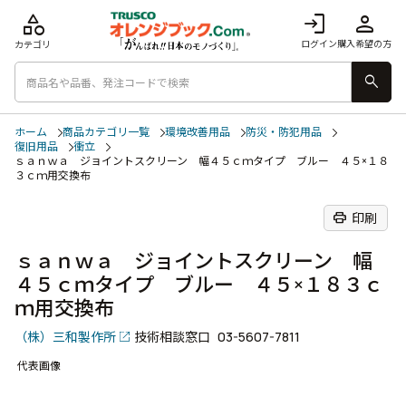
category
login
person
ログイン
購入希望の方
カテゴリ
search
ホーム
商品カテゴリ一覧
環境改善用品
防災・防犯用品
復旧用品
衝立
ｓａｎｗａ ジョイントスクリーン 幅４５ｃｍタイプ ブルー ４５×１８
３ｃｍ用交換布
print
印刷
ｓａｎｗａ ジョイントスクリーン 幅
４５ｃｍタイプ ブルー ４５×１８３ｃ
ｍ用交換布
（株）三和製作所
技術相談窓口
03-5607-7811
代表画像