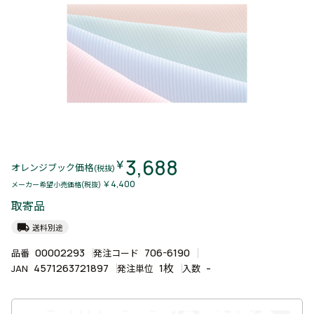
3,688
￥
オレンジブック価格
(税抜)
￥4,400
メーカー希望小売価格(税抜)
取寄品
local_shipping
送料別途
00002293
706-6190
品番
発注コード
4571263721897
1枚
-
JAN
発注単位
入数