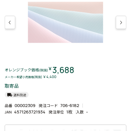
3,688
￥
オレンジブック価格
(税抜)
￥4,400
メーカー希望小売価格(税抜)
取寄品
local_shipping
送料別途
00002309
706-6182
品番
発注コード
4571263721934
1枚
-
JAN
発注単位
入数