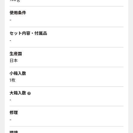
使用条件
-
セット内容・付属品
-
生産国
日本
小箱入数
1枚
大箱入数
help
-
修理
-
環境