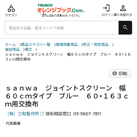
category
login
person
ログイン
購入希望の方
カテゴリ
search
ホーム
商品カテゴリ一覧
環境改善用品
防災・防犯用品
復旧用品
衝立
ｓａｎｗａ ジョイントスクリーン 幅６０ｃｍタイプ ブルー ６０×１６
３ｃｍ用交換布
print
印刷
ｓａｎｗａ ジョイントスクリーン 幅
６０ｃｍタイプ ブルー ６０×１６３ｃ
ｍ用交換布
（株）三和製作所
技術相談窓口
03-5607-7811
代表画像