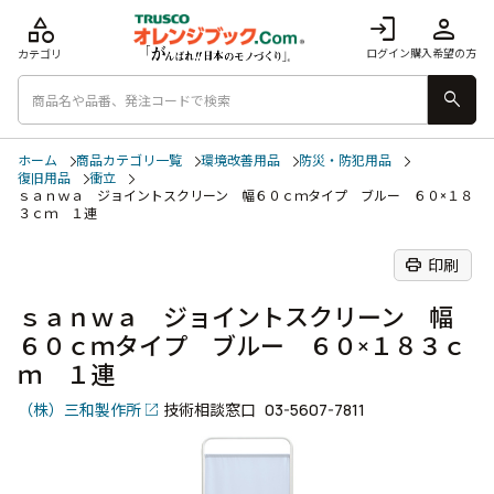
category
login
person
ログイン
購入希望の方
カテゴリ
search
ホーム
商品カテゴリ一覧
環境改善用品
防災・防犯用品
復旧用品
衝立
ｓａｎｗａ ジョイントスクリーン 幅６０ｃｍタイプ ブルー ６０×１８
３ｃｍ １連
print
印刷
ｓａｎｗａ ジョイントスクリーン 幅
６０ｃｍタイプ ブルー ６０×１８３ｃ
ｍ １連
（株）三和製作所
技術相談窓口
03-5607-7811