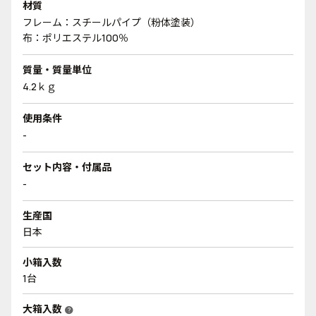
材質
フレーム：スチールパイプ（粉体塗装）
布：ポリエステル100％
質量・質量単位
4.2ｋｇ
使用条件
-
セット内容・付属品
-
生産国
日本
小箱入数
1台
大箱入数
help