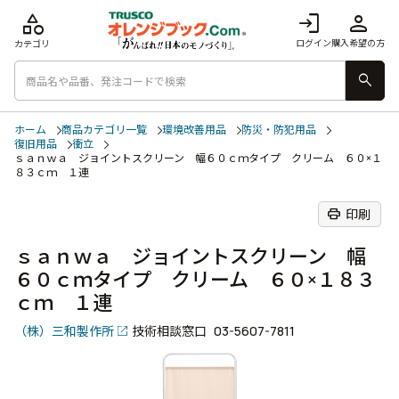
category
login
person
ログイン
購入希望の方
カテゴリ
search
ホーム
商品カテゴリ一覧
環境改善用品
防災・防犯用品
復旧用品
衝立
ｓａｎｗａ ジョイントスクリーン 幅６０ｃｍタイプ クリーム ６０×１
８３ｃｍ １連
print
印刷
ｓａｎｗａ ジョイントスクリーン 幅
６０ｃｍタイプ クリーム ６０×１８３
ｃｍ １連
（株）三和製作所
技術相談窓口
03-5607-7811