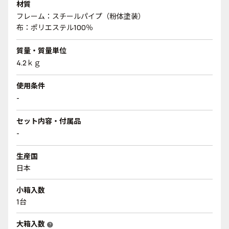
材質
フレーム：スチールパイプ（粉体塗装）
布：ポリエステル100％
質量・質量単位
4.2ｋｇ
使用条件
-
セット内容・付属品
-
生産国
日本
小箱入数
1台
大箱入数
help