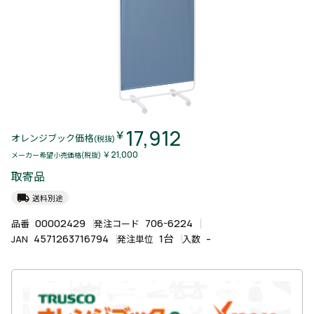
17,912
￥
オレンジブック価格
(税抜)
￥21,000
メーカー希望小売価格(税抜)
取寄品
local_shipping
送料別途
00002429
706-6224
品番
発注コード
4571263716794
1台
-
JAN
発注単位
入数