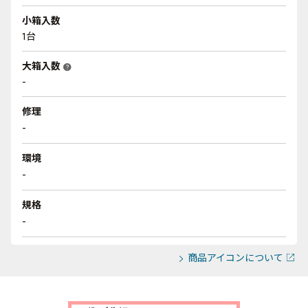
小箱入数
1台
大箱入数
help
-
修理
-
環境
-
規格
-
商品アイコンについて