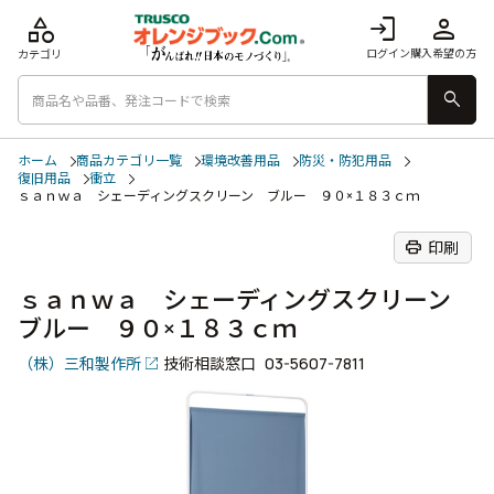
category
login
person
ログイン
購入希望の方
カテゴリ
search
ホーム
商品カテゴリ一覧
環境改善用品
防災・防犯用品
復旧用品
衝立
ｓａｎｗａ シェーディングスクリーン ブルー ９０×１８３ｃｍ
print
印刷
ｓａｎｗａ シェーディングスクリーン
ブルー ９０×１８３ｃｍ
（株）三和製作所
技術相談窓口
03-5607-7811