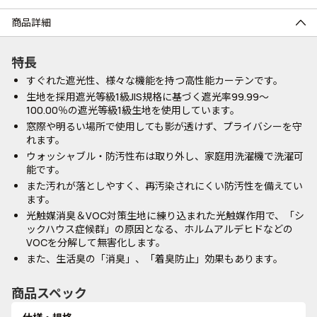
商品詳細
特長
すぐれた遮光性、様々な機能を持つ高性能カーテンです。
生地を採用遮光等級1級JIS規格に基づく遮光率99.99～
100.00％の遮光等級1級生地を使用しています。
窓際や明るい場所で使用しても影が透けず、プライバシーを守
れます。
ウォッシャブル・防汚性布は取り外し、家庭用洗濯機で洗濯可
能です。
また汚れが落としやすく、再汚染されにくい防汚性を備えてい
ます。
光触媒消臭＆VOC対策生地に練り込まれた光触媒作用で、「シ
ックハウス症候群」の原因となる、ホルムアルデヒドなどの
VOCを分解して無害化します。
また、生活臭の「消臭」、「着臭防止」効果もあります。
商品スペック