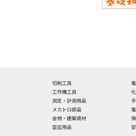
切削工具
電
工作機工具
化
測定・計測用品
手
メカトロ部品
電
金物・建築資材
保
空圧用品
安