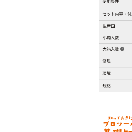
使用条件
セット内容・付
生産国
小箱入数
大箱入数
help
修理
環境
規格