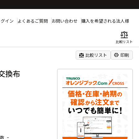
ログイン
よくあるご質問
お問い合わせ
購入を希望される法人様
balance
比較リスト
balance
print
比較リスト
印刷
 交換布
-
数