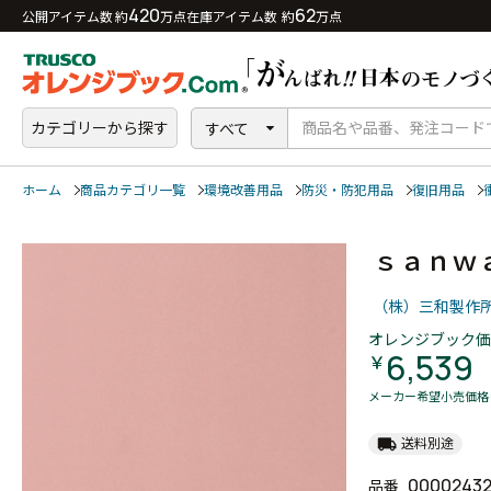
420
62
公開アイテム数 約
万点
在庫アイテム数 約
万点
カテゴリーから探す
すべて
ホーム
商品カテゴリ一覧
環境改善用品
防災・防犯用品
復旧用品
ｓａｎｗ
（株）三和製作
オレンジブック価
6,539
￥
メーカー希望小売価格
local_shipping
送料別途
0000243
品番