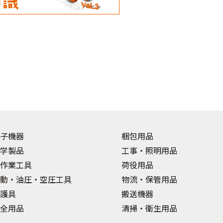
子機器
梱包用品
学製品
工事・照明用品
作業工具
荷役用品
動・油圧・空圧工具
物流・保管用品
護具
搬送機器
全用品
清掃・衛生用品