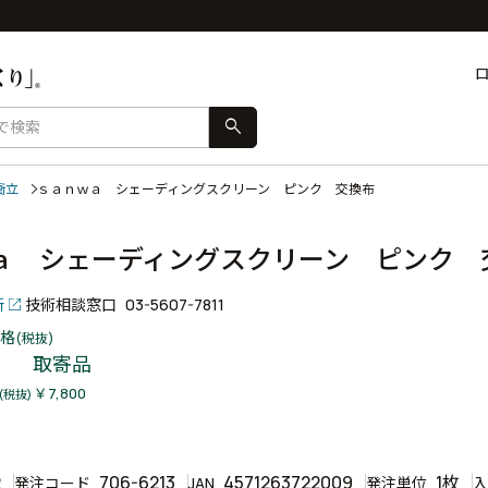
search
衝立
ｓａｎｗａ シェーディングスクリーン ピンク 交換布
ａ シェーディングスクリーン ピンク
所
技術相談窓口
03-5607-7811
格
(税抜)
取寄品
￥7,800
(税抜)
2
706-6213
4571263722009
1枚
発注コード
JAN
発注単位
入