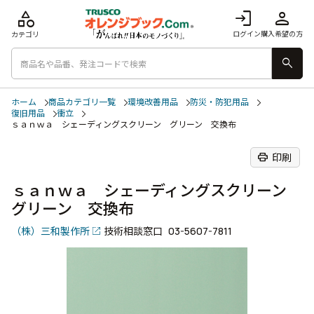
category
login
person
ログイン
購入希望の方
カテゴリ
search
ホーム
商品カテゴリ一覧
環境改善用品
防災・防犯用品
復旧用品
衝立
ｓａｎｗａ シェーディングスクリーン グリーン 交換布
print
印刷
ｓａｎｗａ シェーディングスクリーン
グリーン 交換布
（株）三和製作所
技術相談窓口
03-5607-7811