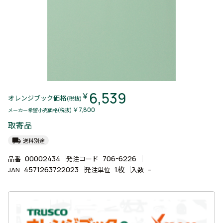
6,539
￥
オレンジブック価格
(税抜)
￥7,800
メーカー希望小売価格(税抜)
取寄品
local_shipping
送料別途
00002434
706-6226
品番
発注コード
4571263722023
1枚
-
JAN
発注単位
入数