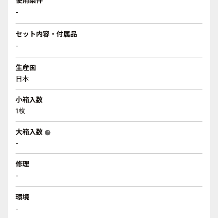
使用条件
-
セット内容・付属品
-
生産国
日本
小箱入数
1枚
大箱入数
help
-
修理
-
環境
-