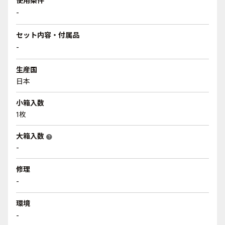
使用条件
-
セット内容・付属品
-
生産国
日本
小箱入数
1枚
大箱入数
help
-
修理
-
環境
-