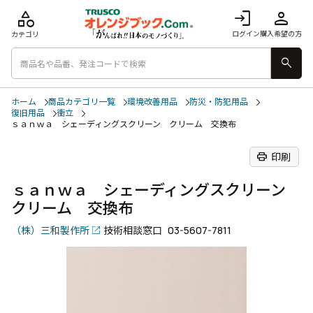
category
login
person
ログイン
購入希望の方
カテゴリ
search
ホーム
商品カテゴリ一覧
環境改善用品
防災・防犯用品
復旧用品
衝立
ｓａｎｗａ シェーディングスクリーン クリーム 交換布
print
印刷
ｓａｎｗａ シェーディングスクリーン
クリーム 交換布
（株）三和製作所
技術相談窓口
03-5607-7811