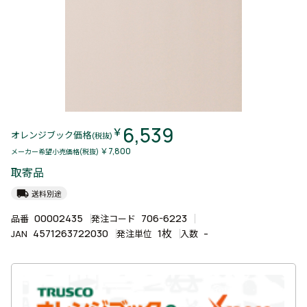
6,539
￥
オレンジブック価格
(税抜)
￥7,800
メーカー希望小売価格(税抜)
取寄品
local_shipping
送料別途
00002435
706-6223
品番
発注コード
4571263722030
1枚
-
JAN
発注単位
入数