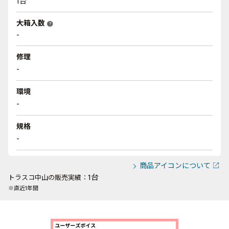
1台
大箱入数
help
-
修理
-
環境
-
規格
-
商品アイコンについて
1台
トラスコ中山の販売実績：
※直近1年間