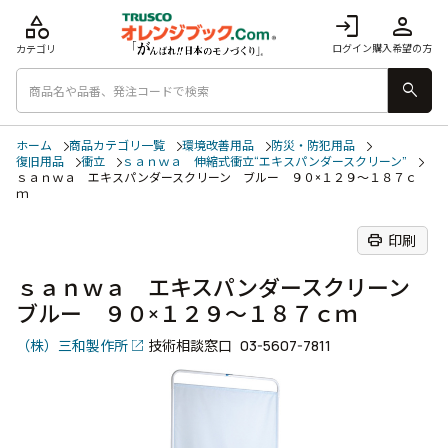
category
login
person
ログイン
購入希望の方
カテゴリ
search
ホーム
商品カテゴリ一覧
環境改善用品
防災・防犯用品
復旧用品
衝立
ｓａｎｗａ 伸縮式衝立“エキスパンダースクリーン”
ｓａｎｗａ エキスパンダースクリーン ブルー ９０×１２９～１８７ｃ
ｍ
print
印刷
ｓａｎｗａ エキスパンダースクリーン
ブルー ９０×１２９～１８７ｃｍ
（株）三和製作所
技術相談窓口
03-5607-7811