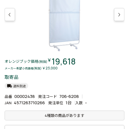
19,618
￥
オレンジブック価格
(税抜)
￥23,000
メーカー希望小売価格(税抜)
取寄品
local_shipping
送料別途
00002438
706-6208
品番
発注コード
4571263710266
1台
-
JAN
発注単位
入数
4種類の商品があります