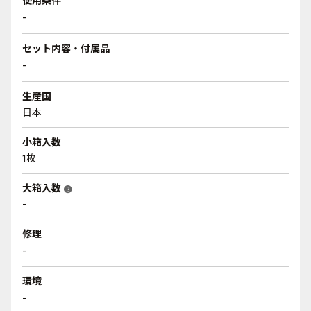
使用条件
-
セット内容・付属品
-
生産国
日本
小箱入数
1枚
大箱入数
help
-
修理
-
環境
-