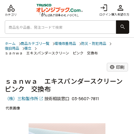
category
login
person
ログイン
購入希望の方
カテゴリ
search
ホーム
商品カテゴリ一覧
環境改善用品
防災・防犯用品
復旧用品
衝立
ｓａｎｗａ エキスパンダースクリーン ピンク 交換布
print
印刷
ｓａｎｗａ エキスパンダースクリーン
ピンク 交換布
（株）三和製作所
技術相談窓口
03-5607-7811
代表画像