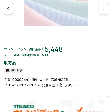
5,448
￥
オレンジブック価格
(税抜)
￥6,500
メーカー希望小売価格(税抜)
取寄品
local_shipping
送料別途
00002441
706-6225
品番
発注コード
4571263712048
1枚
-
JAN
発注単位
入数