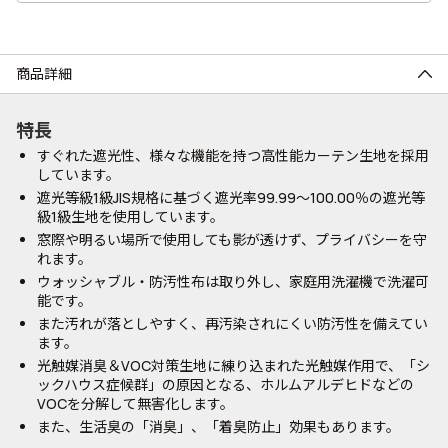
商品詳細
特長
すぐれた遮光性、様々な機能を持つ高性能カーテン生地を採用
しています。
遮光等級1級JIS規格に基づく遮光率99.99～100.00％の遮光等
級1級生地を使用しています。
窓際や明るい場所で使用しても影が透けず、プライバシーを守
れます。
ウォッシャブル・防汚性布は取り外し、家庭用洗濯機で洗濯可
能です。
また汚れが落としやすく、再汚染されにくい防汚性を備えてい
ます。
光触媒消臭＆VOC対策生地に練り込まれた光触媒作用で、「シ
ックハウス症候群」の原因となる、ホルムアルデヒドなどの
VOCを分解して無害化します。
また、生活臭の「消臭」、「着臭防止」効果もあります。