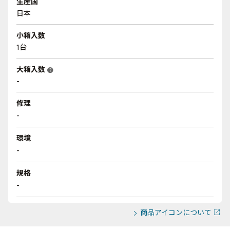
生産国
日本
小箱入数
1台
大箱入数
help
-
修理
-
環境
-
規格
-
商品アイコンについて