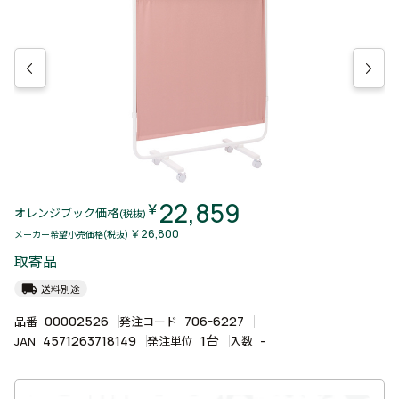
22,859
￥
オレンジブック価格
(税抜)
￥26,800
メーカー希望小売価格(税抜)
取寄品
local_shipping
送料別途
00002526
706-6227
品番
発注コード
4571263718149
1台
-
JAN
発注単位
入数