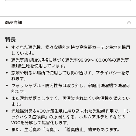
商品詳細
特長
すぐれた遮光性、様々な機能を持つ高性能カーテン生地を採用
しています。
遮光等級1級JIS規格に基づく遮光率99.99～100.00％の遮光等
級1級生地を使用しています。
窓際や明るい場所で使用しても影が透けず、プライバシーを守
れます。
ウォッシャブル・防汚性布は取り外し、家庭用洗濯機で洗濯可
能です。
また汚れが落としやすく、再汚染されにくい防汚性を備えてい
ます。
光触媒消臭＆VOC対策生地に練り込まれた光触媒作用で、「シ
ックハウス症候群」の原因となる、ホルムアルデヒドなどの
VOCを分解して無害化します。
また、生活臭の「消臭」、「着臭防止」効果もあります。