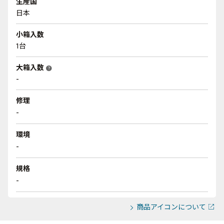
生産国
日本
小箱入数
1台
大箱入数
help
-
修理
-
環境
-
規格
-
商品アイコンについて