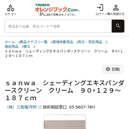
category
login
person
ログイン
購入希望の方
カテゴリ
search
ホーム
商品カテゴリ一覧
環境改善用品
防災・防犯用品
復旧用品
衝立
ｓａｎｗａ シェーディングエキスパンダースクリーン クリーム ９０×１
２９～１８７ｃｍ
print
印刷
ｓａｎｗａ シェーディングエキスパンダ
ースクリーン クリーム ９０×１２９～
１８７ｃｍ
（株）三和製作所
技術相談窓口
03-5607-7811