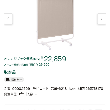
22,859
￥
オレンジブック価格
(税抜)
￥26,800
メーカー希望小売価格(税抜)
取寄品
local_shipping
送料別途
00002529
706-6218
4571263718170
品番
発注コード
JAN
1台
-
発注単位
入数