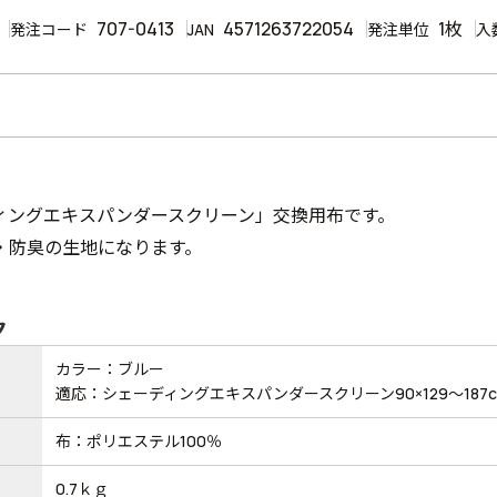
707-0413
4571263722054
1枚
発注コード
JAN
発注単位
入
ィングエキスパンダースクリーン」交換用布です。
・防臭の生地になります。
ク
カラー：ブルー
適応：シェーディングエキスパンダースクリーン90×129～187
布：ポリエステル100％
0.7ｋｇ