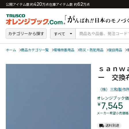
420
62
公開アイテム数 約
万点
在庫アイテム数 約
万点
カテゴリーから探す
すべて
ホーム
商品カテゴリ一覧
環境改善用品
防災・防犯用品
復旧用品
ｓａｎｗ
ー 交
（株）三和製作
オレンジブック価
7,545
￥
メーカー希望小売価格
local_shipping
送料別途