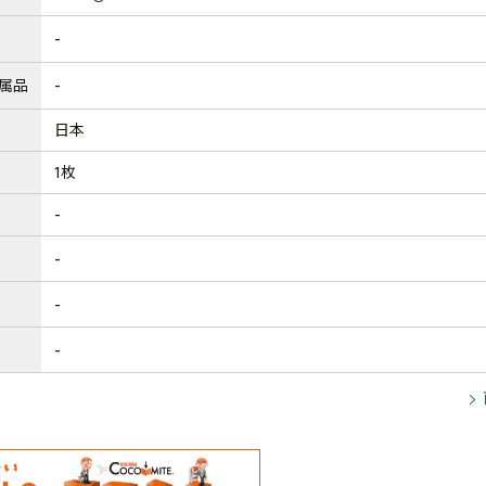
-
属品
-
日本
1枚
-
-
-
-