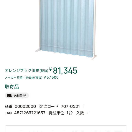
81,345
￥
オレンジブック価格
(税抜)
￥87,800
メーカー希望小売価格(税抜)
取寄品
local_shipping
送料別途
00002600
707-0521
品番
発注コード
4571263721637
1台
-
JAN
発注単位
入数