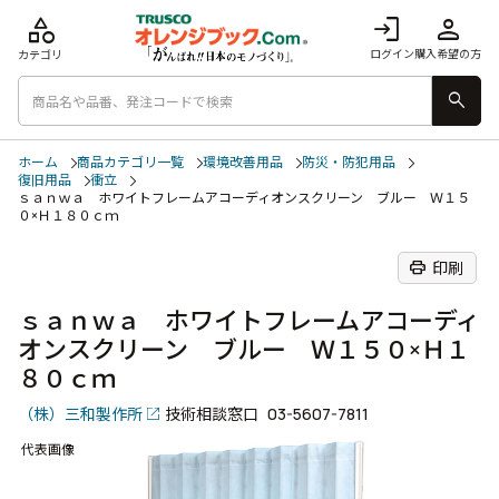
category
login
person
ログイン
購入希望の方
カテゴリ
search
ホーム
商品カテゴリ一覧
環境改善用品
防災・防犯用品
復旧用品
衝立
ｓａｎｗａ ホワイトフレームアコーディオンスクリーン ブルー Ｗ１５
０×Ｈ１８０ｃｍ
print
印刷
ｓａｎｗａ ホワイトフレームアコーディ
オンスクリーン ブルー Ｗ１５０×Ｈ１
８０ｃｍ
（株）三和製作所
技術相談窓口
03-5607-7811
代表画像