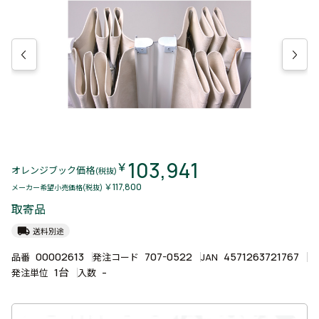
103,941
￥
オレンジブック価格
(税抜)
￥117,800
メーカー希望小売価格(税抜)
取寄品
local_shipping
送料別途
00002613
707-0522
4571263721767
品番
発注コード
JAN
1台
-
発注単位
入数