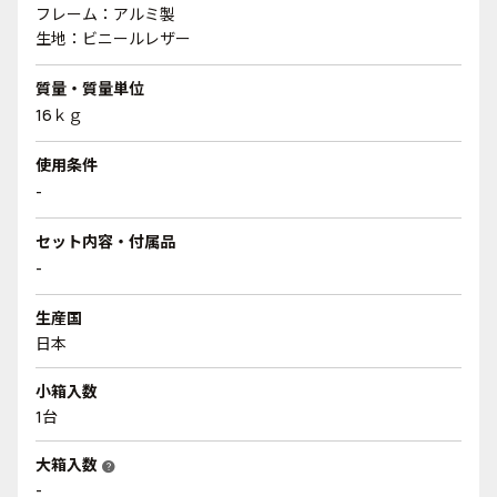
フレーム：アルミ製
生地：ビニールレザー
質量・質量単位
16ｋｇ
使用条件
-
セット内容・付属品
-
生産国
日本
小箱入数
1台
大箱入数
help
-