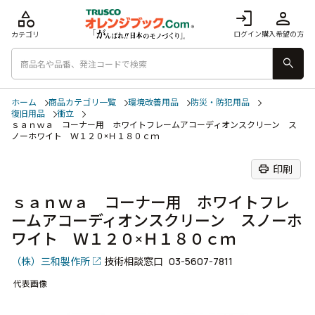
category
login
person
ログイン
購入希望の方
カテゴリ
search
ホーム
商品カテゴリ一覧
環境改善用品
防災・防犯用品
復旧用品
衝立
ｓａｎｗａ コーナー用 ホワイトフレームアコーディオンスクリーン ス
ノーホワイト Ｗ１２０×Ｈ１８０ｃｍ
print
印刷
ｓａｎｗａ コーナー用 ホワイトフレ
ームアコーディオンスクリーン スノーホ
ワイト Ｗ１２０×Ｈ１８０ｃｍ
（株）三和製作所
技術相談窓口
03-5607-7811
代表画像