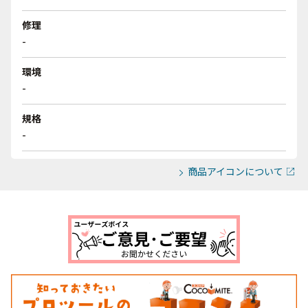
修理
-
環境
-
規格
-
商品アイコンについて