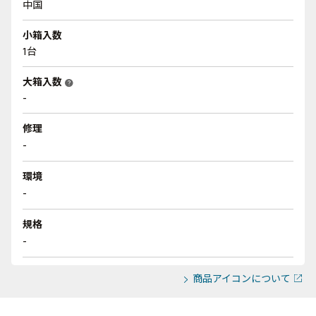
中国
小箱入数
1台
大箱入数
help
-
修理
-
環境
-
規格
-
商品アイコンについて