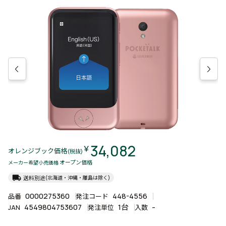
34,082
￥
オレンジブック価格
(税抜)
オープン価格
メーカー希望小売価格
local_shipping
送料別途
(北海道・沖縄・離島は除く)
0000275360
448-4556
品番
発注コード
4549804753607
1台
-
JAN
発注単位
入数