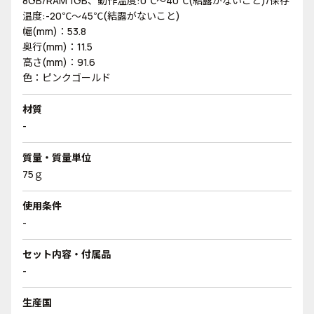
8GB/RAM 1GB、動作温度:0℃～40℃(結露がないこと)/保存
温度:-20℃～45℃(結露がないこと)
幅(mm)：53.8
奥行(mm)：11.5
高さ(mm)：91.6
色：ピンクゴールド
材質
-
質量・質量単位
75ｇ
使用条件
-
セット内容・付属品
-
生産国