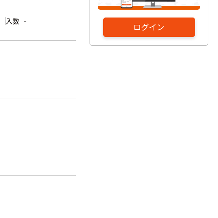
-
入数
ログイン