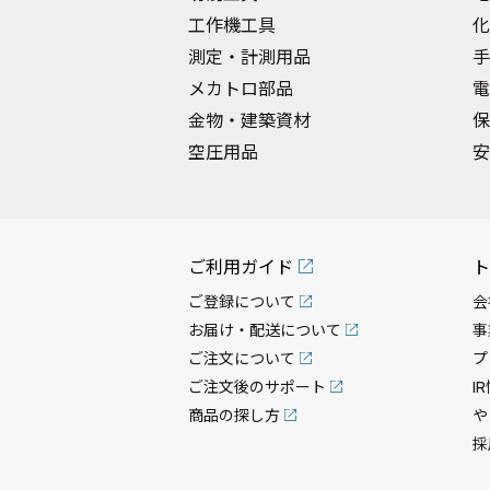
工作機工具
化
測定・計測用品
手
メカトロ部品
電
金物・建築資材
保
空圧用品
安
ご利用ガイド
ト
ご登録について
会
お届け・配送について
事
ご注文について
プ
ご注文後のサポート
I
商品の探し方
や
採