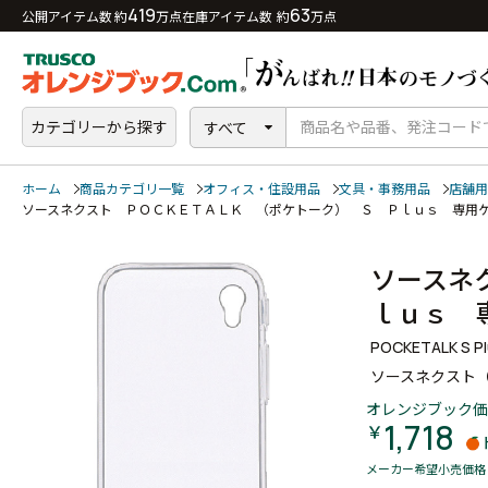
419
63
公開アイテム数 約
万点
在庫アイテム数 約
万点
カテゴリーから探す
すべて
ホーム
商品カテゴリ一覧
オフィス・住設用品
文具・事務用品
店舗用
ソースネクスト ＰＯＣＫＥＴＡＬＫ （ポケトーク） Ｓ Ｐｌｕｓ 専用
ソースネ
ｌｕｓ 
POCKETALK S Pl
ソースネクスト
オレンジブック価
1,718
￥
メーカー希望小売価格