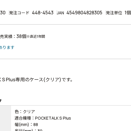
30
448-4543
4549804828305
1個
発注コード
JAN
発注単位
38個
売実績：
※直近1年間
あります
LK S Plus専用のケース(クリア)です。
ク
色：クリア
適合機種：POCKETALK S Plus
幅(mm)：88
奥行(mm)：30