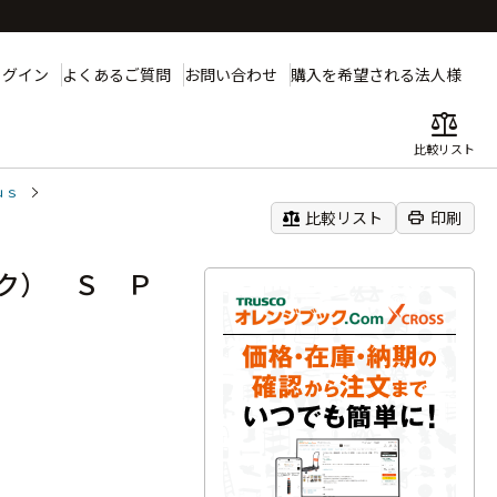
ログイン
よくあるご質問
お問い合わせ
購入を希望される法人様
balance
比較リスト
ｕｓ
balance
print
比較リスト
印刷
ク） Ｓ Ｐ