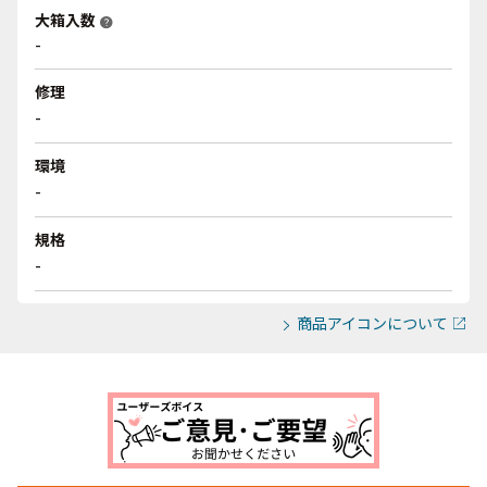
大箱入数
help
-
修理
-
環境
-
規格
-
商品アイコンについて