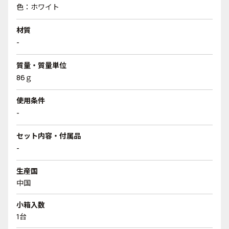
色：ホワイト
材質
-
質量・質量単位
86ｇ
使用条件
-
セット内容・付属品
-
生産国
中国
小箱入数
1台