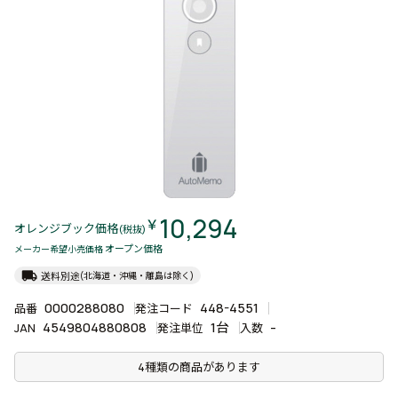
10,294
￥
オレンジブック価格
(税抜)
オープン価格
メーカー希望小売価格
local_shipping
送料別途
(北海道・沖縄・離島は除く)
0000288080
448-4551
品番
発注コード
4549804880808
1台
-
JAN
発注単位
入数
4種類の商品があります