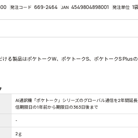
800
669-2464
4549804898001
1
発注コード
JAN
発注単位
だける製品はポケトークW、ポケトークS、ポケトークS Plus
ク
AI通訳機「ポケトーク」シリーズのグローバル通信を2年間延
信期限日の1年前から期限日の363日後まで
-
2ｇ