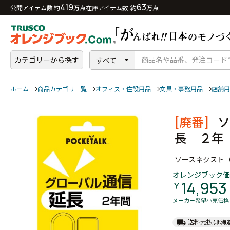
419
63
公開アイテム数 約
万点
在庫アイテム数 約
万点
カテゴリーから探す
すべて
ホーム
商品カテゴリ一覧
オフィス・住設用品
文具・事務用品
店舗用
[廃番]
ソ
長 ２年
ソースネクスト
オレンジブック価
14,953
￥
メーカー希望小売価格
local_shipping
送料元払
(北海