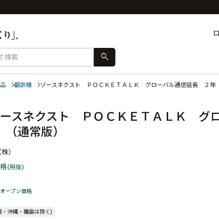
search
品
翻訳機
ソースネクスト ＰＯＣＫＥＴＡＬＫ グローバル通信延長 ２
ースネクスト ＰＯＣＫＥＴＡＬＫ グ
 （通常版）
（株）
格
(税抜)
オープン価格
道・沖縄・離島は除く)