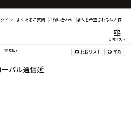
ログイン
よくあるご質問
お問い合わせ
購入を希望される法人様
balance
比較リスト
年 （通常版）
balance
print
比較リスト
印刷
ローバル通信延