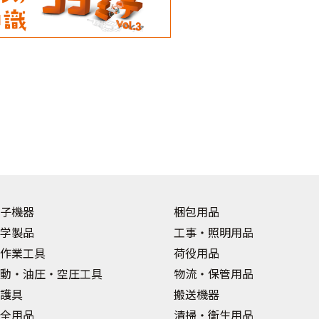
子機器
梱包用品
学製品
工事・照明用品
作業工具
荷役用品
動・油圧・空圧工具
物流・保管用品
護具
搬送機器
全用品
清掃・衛生用品