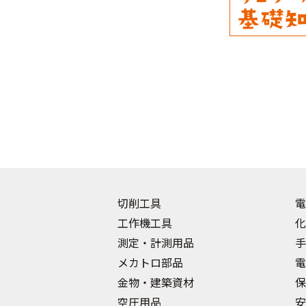
切削工具
電
工作機工具
化
測定・計測用品
手
メカトロ部品
電
金物・建築資材
保
空圧用品
安