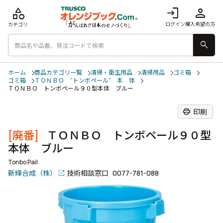
category
login
person
ログイン
購入希望の方
カテゴリ
search
ホーム
商品カテゴリ一覧
清掃・衛生用品
清掃用品
ゴミ箱
ゴミ箱
ＴＯＮＢＯ “トンボペール” 本 体
ＴＯＮＢＯ トンボペール９０型本体 ブルー
print
印刷
[廃番]
ＴＯＮＢＯ トンボペール９０型
本体 ブルー
Tonbo Pail
新輝合成（株）
技術相談窓口
0077-781-088