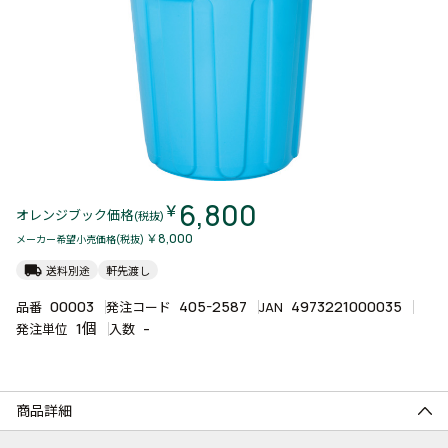
6,800
￥
オレンジブック価格
(税抜)
￥8,000
メーカー希望小売価格(税抜)
local_shipping
送料別途
軒先渡し
00003
405-2587
4973221000035
品番
発注コード
JAN
1個
-
発注単位
入数
商品詳細