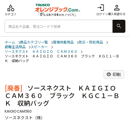
category
login
person
ログイン
購入希望の方
カテゴリ
search
ホーム
商品カテゴリ一覧
環境改善用品
防災・防犯用品
避難生活用品
スピーカー
ソースネクスト ＫＡＩＧＩＯ ＣＡＭ３６０
ソースネクスト ＫＡＩＧＩＯ ＣＡＭ３６０ ブラック ＫＧＣ１－Ｂ
Ｋ 収納バッグ
print
印刷
[廃番]
ソースネクスト ＫＡＩＧＩＯ
ＣＡＭ３６０ ブラック ＫＧＣ１－Ｂ
Ｋ 収納バッグ
KAIGIO CAM360
ソースネクスト（株）