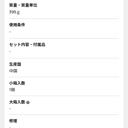
質量・質量単位
395ｇ
使用条件
-
セット内容・付属品
-
生産国
中国
小箱入数
1個
大箱入数
help
-
修理
-