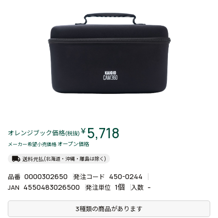
5,718
￥
オレンジブック価格
(税抜)
オープン価格
メーカー希望小売価格
local_shipping
送料元払
(北海道・沖縄・離島は除く)
0000302650
450-0244
品番
発注コード
4550483026500
1個
-
JAN
発注単位
入数
3種類の商品があります