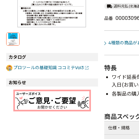
local_shipping
送料元払
(北海
0000309
品番
4種類の商品が
カタログ
特長
プロツールの基礎知識 ココミテVol3
ワイド延長保
お知らせ
入日(お買
各製品の購
商品スペッ
仕様・規格