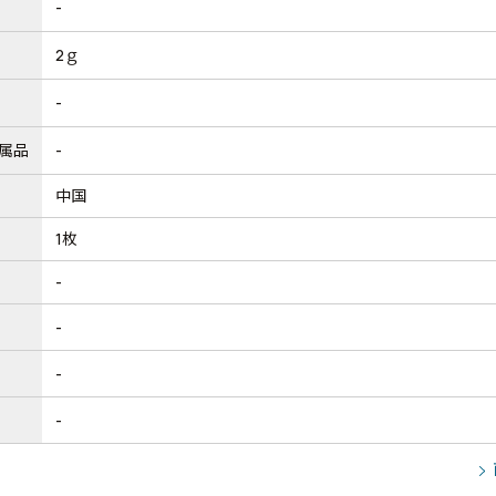
-
2ｇ
-
属品
-
中国
1枚
-
-
-
-