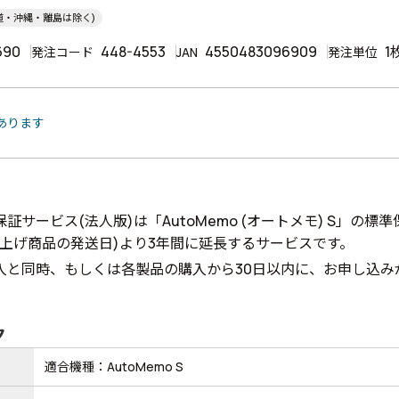
道・沖縄・離島は除く)
690
448-4553
4550483096909
1
発注コード
JAN
発注単位
あります
証サービス(法人版)は「AutoMemo (オートメモ) S」の標準
い上げ商品の発送日)より3年間に延長するサービスです。
入と同時、もしくは各製品の購入から30日以内に、お申し込み
ク
適合機種：AutoMemo S