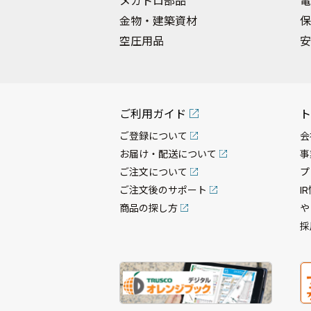
メカトロ部品
電
金物・建築資材
保
空圧用品
安
ご利用ガイド
ト
ご登録について
会
お届け・配送について
事
ご注文について
プ
ご注文後のサポート
I
商品の探し方
や
採