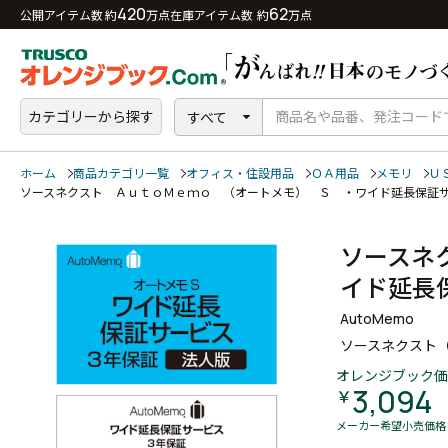
420
62
公開アイテム数 約
万点
在庫アイテム数 約
万点
カテゴリーから探す
すべて
ホーム
商品カテゴリ一覧
オフィス・住設用品
ＯＡ用品
メモリ
Ｕ
ソースネクスト ＡｕｔｏＭｅｍｏ （オートメモ） Ｓ ・ワイド延長保
ソースネ
イド延長
AutoMemo
ソースネクスト
オレンジブック価
3,094
￥
メーカー希望小売価格