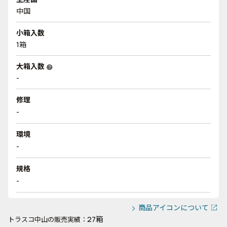
中国
小箱入数
1箱
大箱入数
help
-
修理
-
環境
-
規格
-
商品アイコンについて
27箱
トラスコ中山の販売実績：