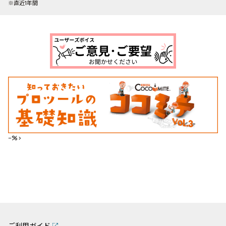
※直近1年間
--%>
ご利用ガイド