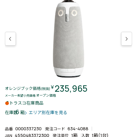
235,965
￥
オレンジブック価格
(税抜)
オープン価格
メーカー希望小売価格
トラスコ在庫商品
6
箱
在庫数
エリア別在庫を見る
0000337230
634-4088
品番
発注コード
4550483372300
1箱
1箱(1台)
JAN
発注単位
入数