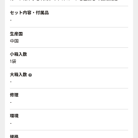
セット内容・付属品
-
生産国
中国
小箱入数
1袋
大箱入数
help
-
修理
-
環境
-
規格