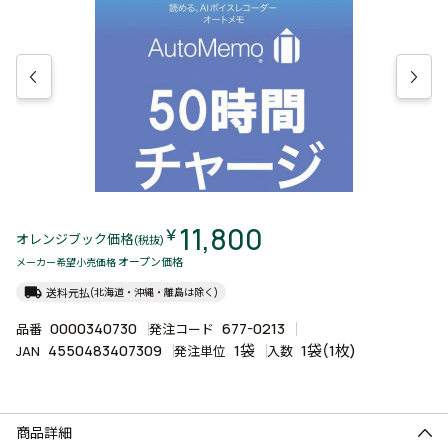
11,800
￥
オレンジブック価格
(税抜)
オープン価格
メーカー希望小売価格
local_shipping
送料元払
(北海道・沖縄・離島は除く)
0000340730
677-0213
品番
発注コード
4550483407309
1袋
1袋(1枚)
JAN
発注単位
入数
商品詳細