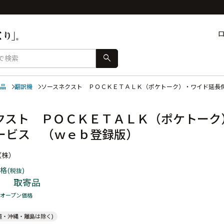
search
品
翻訳機
ソースネクスト ＰＯＣＫＥＴＡＬＫ（ポケトーク）・ワイド延
クスト ＰＯＣＫＥＴＡＬＫ（ポケトーク
ービス （ｗｅｂ登録版）
（株）
格
(税抜)
取寄品
オープン価格
道・沖縄・離島は除く)