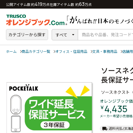
419
63
公開アイテム数 約
万点
在庫アイテム数 約
万点
カテゴリーから探す
すべて
ホーム
商品カテゴリ一覧
オフィス・住設用品
文具・事務用品
店舗用
ソースネ
長保証サ
ソースネクスト
オレンジブック価
4,435
￥
メーカー希望小売価格
local_shipping
送料元払
(北海