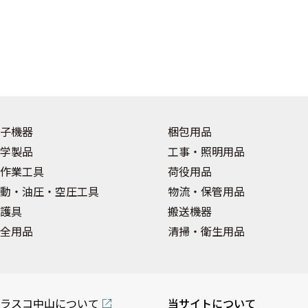
子機器
梱包用品
学製品
工事・照明用品
作業工具
荷役用品
動・油圧・空圧工具
物流・保管用品
護具
搬送機器
全用品
清掃・衛生用品
ラスコ中山について
当サイトについて