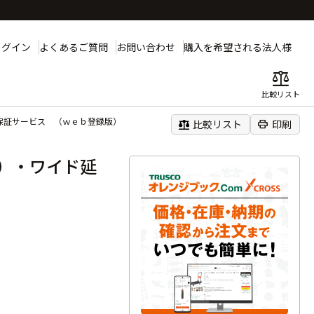
ログイン
よくあるご質問
お問い合わせ
購入を希望される法人様
balance
比較リスト
長保証サービス （ｗｅｂ登録版）
balance
print
比較リスト
印刷
）・ワイド延