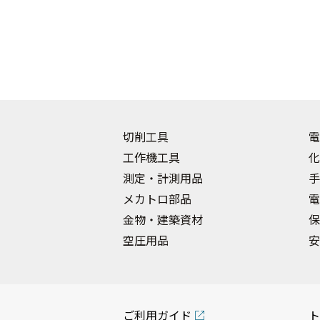
切削工具
電
工作機工具
化
測定・計測用品
手
メカトロ部品
電
金物・建築資材
保
空圧用品
安
ご利用ガイド
ト