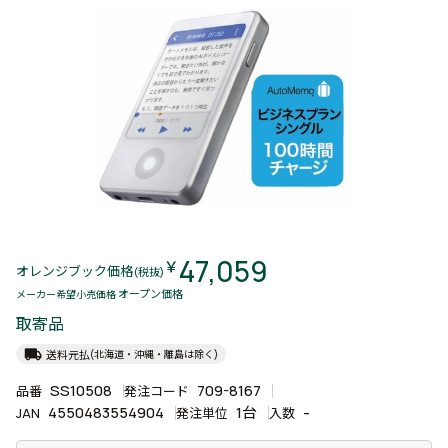
47,059
￥
オレンジブック価格
(税抜)
オープン価格
メーカー希望小売価格
取寄品
local_shipping
送料元払
(北海道・沖縄・離島は除く)
SS10508
709-8167
品番
発注コード
4550483554904
1台
-
JAN
発注単位
入数