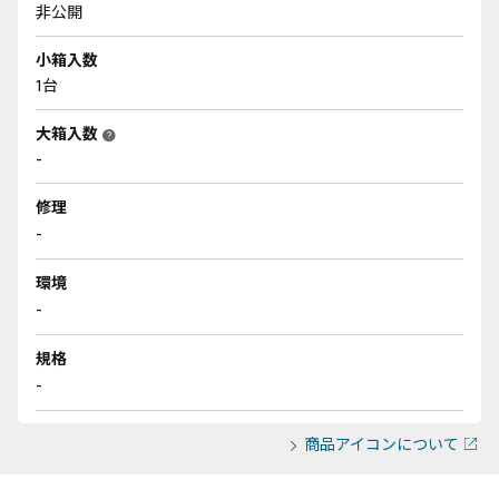
非公開
小箱入数
1台
大箱入数
help
-
修理
-
環境
-
規格
-
商品アイコンについて