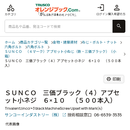
category
login
person
ログイン
購入希望の方
カテゴリ
search
ホーム
商品カテゴリ一覧
金物・建築資材
ねじ・ボルト・ナット
六角ボルト
六角ボルト
ＳＵＮＣＯ （４マーク）アプセット小ねじ（鉄・三価ブラック）（小
箱）
ＳＵＮＣＯ 三価ブラック（４）アプセット小ネジ ６×１０ （５００本
入）
print
印刷
ＳＵＮＣＯ 三価ブラック（４）アプセ
ット小ネジ ６×１０ （５００本入）
Trivalentzinccr+3 black MachineScrew Upset with Mark(4)
サンコーインダストリー（株）
技術相談窓口
06-6539-3535
代表画像