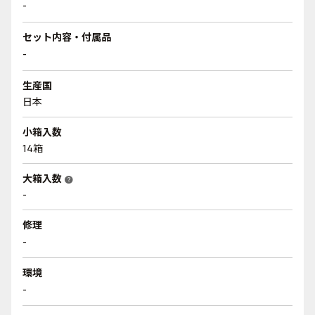
-
セット内容・付属品
-
生産国
日本
小箱入数
14箱
大箱入数
help
-
修理
-
環境
-