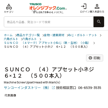
category
login
person
ログイン
購入希望の方
カテゴリ
search
ホーム
商品カテゴリ一覧
金物・建築資材
ねじ・ボルト・ナット
六角ボルト
六角ボルト
ＳＵＮＣＯ （４マーク）アプセット小ねじ（鉄・生地）（小箱）
ＳＵＮＣＯ （４）アプセット小ネジ ６×１２ （５００本入）
print
印刷
ＳＵＮＣＯ （４）アプセット小ネジ
６×１２ （５００本入）
Machine Screw Upset Head with Mark(4)
サンコーインダストリー（株）
技術相談窓口
06-6539-3535
代表画像