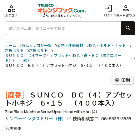
category
login
person
ログイン
購入希望の方
カテゴリ
search
ホーム
商品カテゴリ一覧
金物・建築資材
ねじ・ボルト・ナット
六角ボルト
六角ボルト
ＳＵＮＣＯ （４マーク）アプセット小ねじ（鉄・ＢＣ（黒クロメー
ト））（小箱）
ＳＵＮＣＯ ＢＣ（４）アプセット小ネジ ６×１５ （４００本入）
print
印刷
[廃番]
ＳＵＮＣＯ ＢＣ（４）アプセッ
ト小ネジ ６×１５ （４００本入）
Zinc Black Machine Screw Upset Head with Mark(4)
サンコーインダストリー（株）
技術相談窓口
06-6539-3535
代表画像