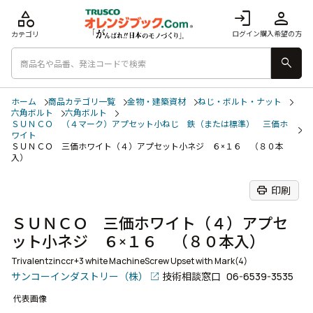
category
login
person
ログイン
購入希望の方
カテゴリ
search
ホーム
商品カテゴリ一覧
金物・建築資材
ねじ・ボルト・ナット
六角ボルト
六角ボルト
ＳＵＮＣＯ （４マーク）アプセット小ねじ 鉄（または標準） 三価ホ
ワイト
ＳＵＮＣＯ 三価ホワイト（４）アプセット小ネジ ６×１６ （８０本
入）
print
印刷
ＳＵＮＣＯ 三価ホワイト（４）アプセ
ット小ネジ ６×１６ （８０本入）
Trivalentzinccr+3 white MachineScrew Upset with Mark(4)
サンコーインダストリー（株）
技術相談窓口
06-6539-3535
代表画像