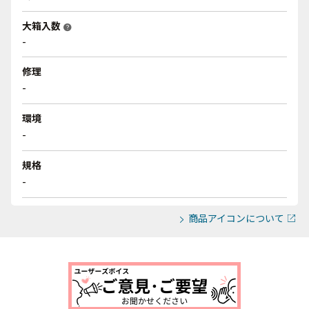
大箱入数
help
-
修理
-
環境
-
規格
-
商品アイコンについて