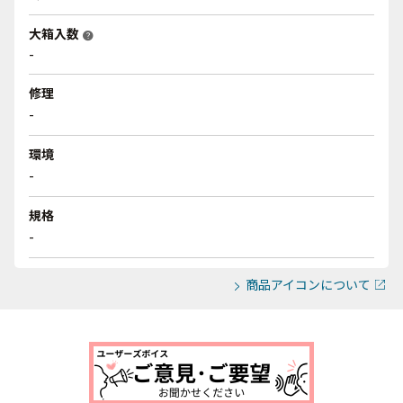
大箱入数
help
-
修理
-
環境
-
規格
-
商品アイコンについて