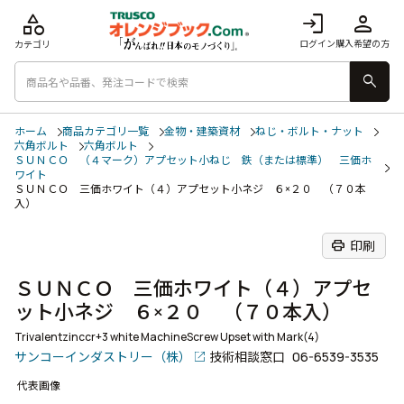
category
login
person
ログイン
購入希望の方
カテゴリ
search
ホーム
商品カテゴリ一覧
金物・建築資材
ねじ・ボルト・ナット
六角ボルト
六角ボルト
ＳＵＮＣＯ （４マーク）アプセット小ねじ 鉄（または標準） 三価ホ
ワイト
ＳＵＮＣＯ 三価ホワイト（４）アプセット小ネジ ６×２０ （７０本
入）
print
印刷
ＳＵＮＣＯ 三価ホワイト（４）アプセ
ット小ネジ ６×２０ （７０本入）
Trivalentzinccr+3 white MachineScrew Upset with Mark(4)
サンコーインダストリー（株）
技術相談窓口
06-6539-3535
代表画像