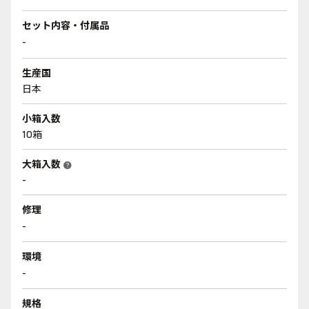
セット内容・付属品
-
生産国
日本
小箱入数
10箱
大箱入数
help
-
修理
-
環境
-
規格