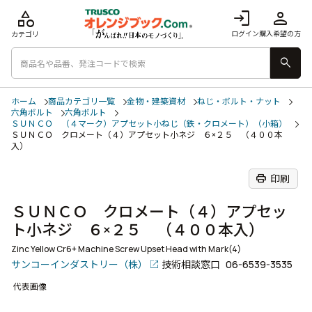
category
login
person
ログイン
購入希望の方
カテゴリ
search
ホーム
商品カテゴリ一覧
金物・建築資材
ねじ・ボルト・ナット
六角ボルト
六角ボルト
ＳＵＮＣＯ （４マーク）アプセット小ねじ（鉄・クロメート）（小箱）
ＳＵＮＣＯ クロメート（４）アプセット小ネジ ６×２５ （４００本
入）
print
印刷
ＳＵＮＣＯ クロメート（４）アプセッ
ト小ネジ ６×２５ （４００本入）
Zinc Yellow Cr6+ Machine Screw Upset Head with Mark(4)
サンコーインダストリー（株）
技術相談窓口
06-6539-3535
代表画像