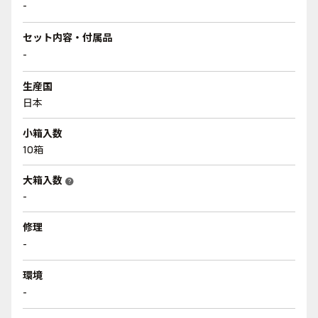
-
セット内容・付属品
-
生産国
日本
小箱入数
10箱
大箱入数
help
-
修理
-
環境
-