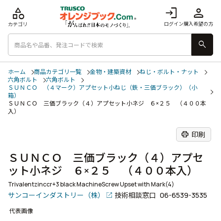
category
login
person
ログイン
購入希望の方
カテゴリ
search
ホーム
商品カテゴリ一覧
金物・建築資材
ねじ・ボルト・ナット
六角ボルト
六角ボルト
ＳＵＮＣＯ （４マーク）アプセット小ねじ（鉄・三価ブラック）（小
箱）
ＳＵＮＣＯ 三価ブラック（４）アプセット小ネジ ６×２５ （４００本
入）
print
印刷
ＳＵＮＣＯ 三価ブラック（４）アプセ
ット小ネジ ６×２５ （４００本入）
Trivalentzinccr+3 black MachineScrew Upset with Mark(4)
サンコーインダストリー（株）
技術相談窓口
06-6539-3535
代表画像