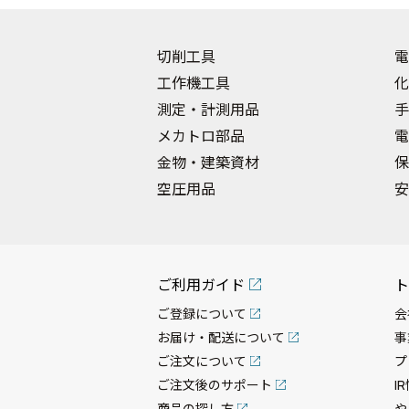
切削工具
電
工作機工具
化
測定・計測用品
手
メカトロ部品
電
金物・建築資材
保
空圧用品
安
ご利用ガイド
ト
ご登録について
会
お届け・配送について
事
ご注文について
プ
ご注文後のサポート
I
商品の探し方
や