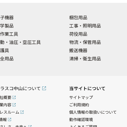
子機器
梱包用品
学製品
工事・照明用品
作業工具
荷役用品
動・油圧・空圧工具
物流・保管用品
護具
搬送機器
全用品
清掃・衛生用品
ラスコ中山について
当サイトについて
社概要
サイトマップ
業内容
ご利用規約
レスルーム
個人情報の取扱いについて
R情報
動作確認環境
さしさ、未来へ
よくあるご質問