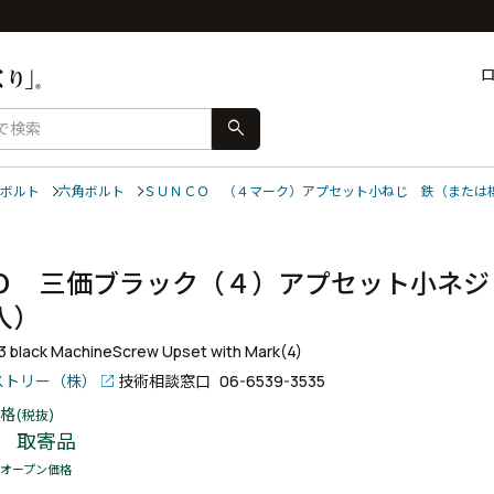
search
ボルト
六角ボルト
ＳＵＮＣＯ （４マーク）アプセット小ねじ 鉄（または
Ｏ 三価ブラック（４）アプセット小ネ
本入）
+3 black MachineScrew Upset with Mark(4)
ストリー（株）
技術相談窓口
06-6539-3535
格
(税抜)
取寄品
オープン価格