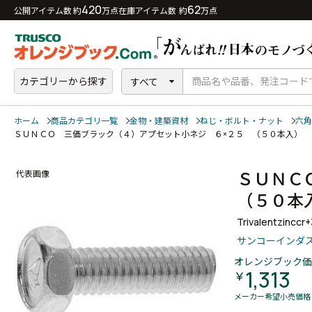
420
62
公開アイテム数 約
万点
在庫アイテム数 約
万点
カテゴリーから探す
すべて
ホーム
商品カテゴリ一覧
金物・建築資材
ねじ・ボルト・ナット
六角
ＳＵＮＣＯ 三価ブラック（４）アプセット小ネジ ６×２５ （５０本入）
ＳＵＮＣ
代表画像
（５０
Trivalentzinccr
サンコーインダ
オレンジブック価
1,313
￥
メーカー希望小売価格