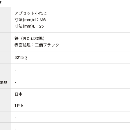
ク
アプセット小ねじ
寸法(mm)d：M6
寸法(mm)L：25
鉄（または標準）
表面処理：三価ブラック
321.5ｇ
-
属品
-
日本
1Ｐｋ
-
-