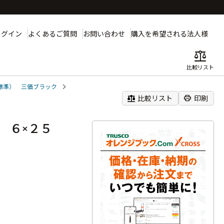
ログイン
よくあるご質問
お問い合わせ
購入を希望される法人様
balance
比較リスト
標準） 三価ブラック
balance
print
比較リスト
印刷
ジ ６×２５