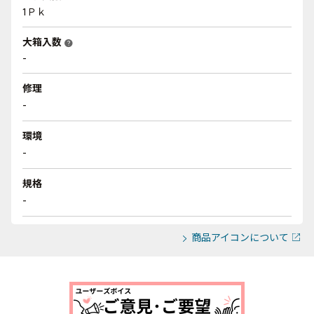
1Ｐｋ
大箱入数
help
-
修理
-
環境
-
規格
-
商品アイコンについて