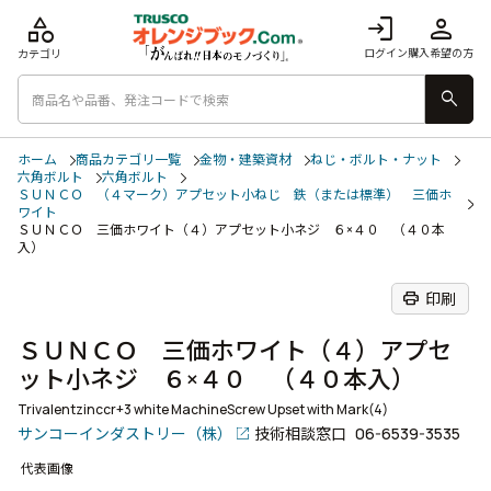
category
login
person
ログイン
購入希望の方
カテゴリ
search
ホーム
商品カテゴリ一覧
金物・建築資材
ねじ・ボルト・ナット
六角ボルト
六角ボルト
ＳＵＮＣＯ （４マーク）アプセット小ねじ 鉄（または標準） 三価ホ
ワイト
ＳＵＮＣＯ 三価ホワイト（４）アプセット小ネジ ６×４０ （４０本
入）
print
印刷
ＳＵＮＣＯ 三価ホワイト（４）アプセ
ット小ネジ ６×４０ （４０本入）
Trivalentzinccr+3 white MachineScrew Upset with Mark(4)
サンコーインダストリー（株）
技術相談窓口
06-6539-3535
代表画像