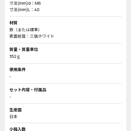
寸法(mm)d：M6
寸法(mm)L：40
材質
鉄（または標準）
表面処理：三価ホワイト
質量・質量単位
352ｇ
使用条件
-
セット内容・付属品
-
生産国
日本
小箱入数