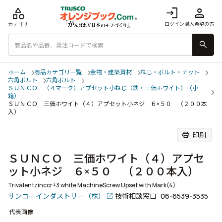
category
login
person
ログイン
購入希望の方
カテゴリ
search
ホーム
商品カテゴリ一覧
金物・建築資材
ねじ・ボルト・ナット
六角ボルト
六角ボルト
ＳＵＮＣＯ （４マーク）アプセット小ねじ（鉄・三価ホワイト）（小
箱）
ＳＵＮＣＯ 三価ホワイト（４）アプセット小ネジ ６×５０ （２００本
入）
print
印刷
ＳＵＮＣＯ 三価ホワイト（４）アプセ
ット小ネジ ６×５０ （２００本入）
Trivalentzinccr+3 white MachineScrew Upset with Mark(4)
サンコーインダストリー（株）
技術相談窓口
06-6539-3535
代表画像