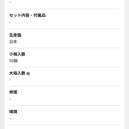
-
セット内容・付属品
-
生産国
日本
小箱入数
10箱
大箱入数
help
-
修理
-
環境
-