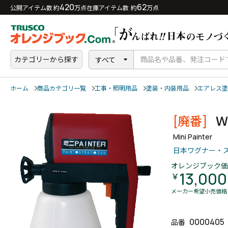
420
62
公開アイテム数 約
万点
在庫アイテム数 約
万点
カテゴリーから探す
すべて
ホーム
商品カテゴリ一覧
工事・照明用品
塗装・内装用品
エアレス塗
[廃番]
Mini Painter
日本ワグナー・
オレンジブック価
13,000
￥
メーカー希望小売価格
0000405
品番