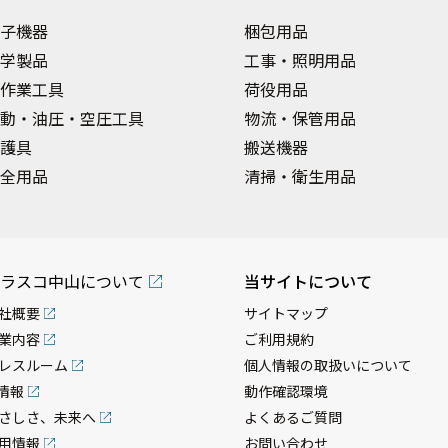
子機器
梱包用品
学製品
工事・照明用品
作業工具
荷役用品
動・油圧・空圧工具
物流・保管用品
護具
搬送機器
全用品
清掃・衛生用品
ラスコ中山について
当サイトについて
社概要
サイトマップ
業内容
ご利用規約
レスルーム
個人情報の取扱いについて
R情報
動作確認環境
さしさ、未来へ
よくあるご質問
用情報
お問い合わせ