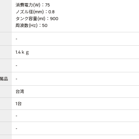
消費電力(W)：75
ノズル径(mm)：0.8
タンク容量(ml)：900
周波数(Hz)：50
-
1.4ｋｇ
-
属品
-
台湾
1台
-
-