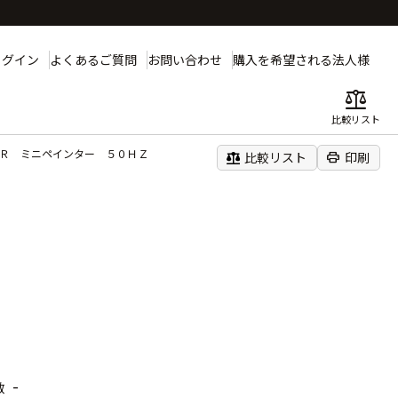
ログイン
よくあるご質問
お問い合わせ
購入を希望される法人様
balance
比較リスト
ＥＲ ミニペインター ５０ＨＺ
balance
print
比較リスト
印刷
Ｚ
-
数