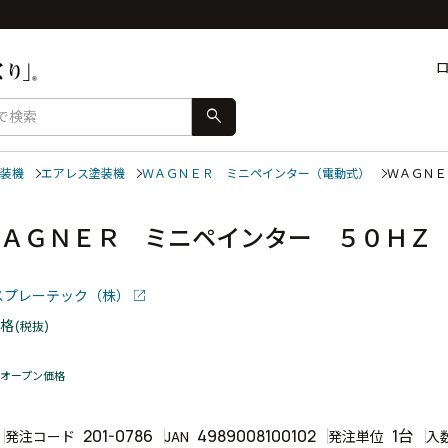
search
装機
エアレス塗装機
ＷＡＧＮＥＲ ミニペインター（電動式）
ＷＡＧＮ
ＷＡＧＮＥＲ ミニペインター ５０Ｈ
スプレーテック（株）
格
(税抜)
オープン価格
201-0786
4989008100102
1台
発注コード
JAN
発注単位
入