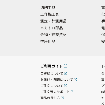
切削工具
電
工作機工具
化
測定・計測用品
手
メカトロ部品
電
金物・建築資材
保
空圧用品
安
ご利用ガイド
ト
ご登録について
会
お届け・配送について
事
ご注文について
プ
ご注文後のサポート
I
商品の探し方
や
採