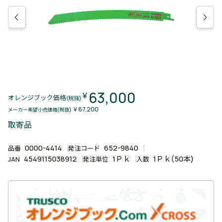
63,000
￥
オレンジブック価格
(税抜)
￥67,200
メーカー希望小売価格(税抜)
取寄品
0000-4414
652-9840
品番
発注コード
4549115038912
1Ｐｋ
1Ｐｋ(50本)
JAN
発注単位
入数