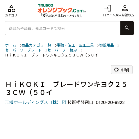
category
login
person
ログイン
購入希望の方
カテゴリ
search
ホーム
商品カテゴリ一覧
電動・油圧・空圧工具
切断用品
セーバーソーブレード
セーバーソー替刃
ＨｉＫＯＫＩ ブレードワンキヨク２５３ＣＷ（５０イ
print
印刷
ＨｉＫＯＫＩ ブレードワンキヨク２５
３ＣＷ（５０イ
工機ホールディングス（株）
技術相談窓口
0120-20-8822