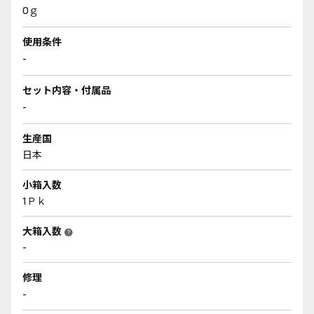
0ｇ
使用条件
-
セット内容・付属品
-
生産国
日本
小箱入数
1Ｐｋ
大箱入数
help
-
修理
-