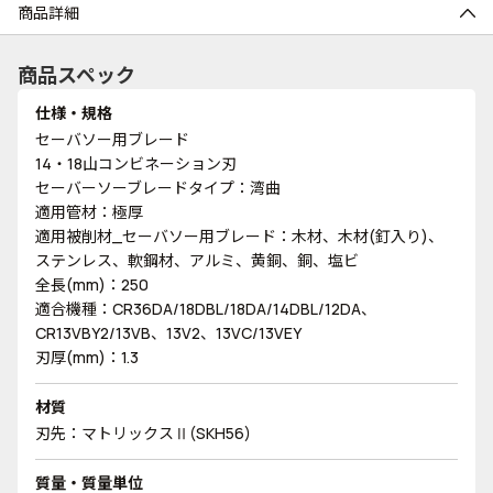
商品詳細
商品スペック
仕様・規格
セーバソー用ブレード
14・18山コンビネーション刃
セーバーソーブレードタイプ：湾曲
適用管材：極厚
適用被削材_セーバソー用ブレード：木材、木材(釘入り)、
ステンレス、軟鋼材、アルミ、黄銅、銅、塩ビ
全長(mm)：250
適合機種：CR36DA/18DBL/18DA/14DBL/12DA、
CR13VBY2/13VB、13V2、13VC/13VEY
刃厚(mm)：1.3
材質
刃先：マトリックスⅡ(SKH56)
質量・質量単位