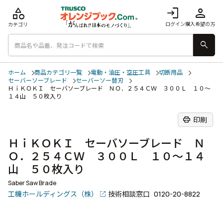
category
login
person
ログイン
購入希望の方
カテゴリ
search
ホーム
商品カテゴリ一覧
電動・油圧・空圧工具
切断用品
セーバーソーブレード
セーバーソー替刃
ＨｉＫＯＫＩ セーバソーブレード ＮＯ．２５４ＣＷ ３００Ｌ １０～
１４山 ５０枚入り
print
印刷
ＨｉＫＯＫＩ セーバソーブレード Ｎ
Ｏ．２５４ＣＷ ３００Ｌ １０～１４
山 ５０枚入り
Saber Saw Brade
工機ホールディングス（株）
技術相談窓口
0120-20-8822