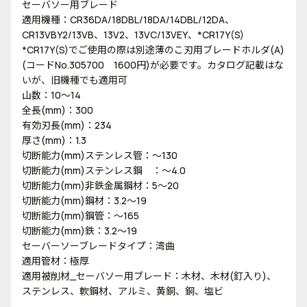
セーバソー用ブレード
適用機種：CR36DA/18DBL/18DA/14DBL/12DA、
CR13VBY2/13VB、13V2、13VC/13VEY、*CR17Y(S)
*CR17Y(S)でご使用の際は別途薄のこ刃用ブレードホルダ(A)
(コードNo.305700 1600円)が必要です。カタログ記載はな
いが、旧機種でも適用可
山数：10～14
全長(mm)：300
有効刃長(mm)：234
厚さ(mm)：1.3
切断能力(mm)ステンレス管：～130
切断能力(mm)ステンレス鋼 ：～4.0
切断能力(mm)非鉄金属鋼材：5～20
切断能力(mm)鋼材：3.2～19
切断能力(mm)鋼管：～165
切断能力(mm)鉄：3.2～19
セーバーソーブレードタイプ：湾曲
適用管材：極厚
適用被削材_セーバソー用ブレード：木材、木材(釘入り)、
ステンレス、軟鋼材、アルミ、黄銅、銅、塩ビ