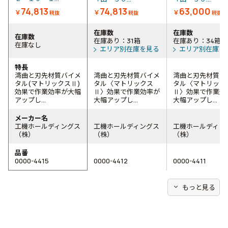
74,813
74,813
63,000
￥
￥
￥
税抜
税抜
税抜
在庫数
在庫数
在庫数
在庫あり：31箱
在庫あり：34箱
在庫なし
エリア別在庫を見る
エリア別在庫を
特長
湾曲と刃先材質バイメ
湾曲と刃先材質バイメ
湾曲と刃先材質バ
タル(マトリックスⅡ)
タル〈マトリックス
タル〈マトリック
効果で作業効率が大幅
Ⅱ〉効果で作業効率が
Ⅱ〉効果で作業効
アップし...
大幅アップし...
大幅アップし...
メーカー名
工機ホールディングス
工機ホールディングス
工機ホールディン
（株）
（株）
（株）
品番
0000-4415
0000-4412
0000-4411
expand_more
もっと見る