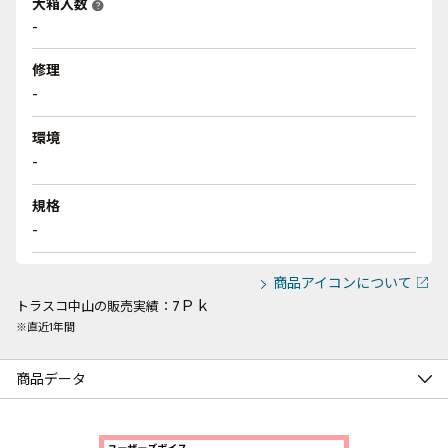
大箱入数
help
-
修理
-
環境
-
規格
-
商品アイコンについて
7Ｐｋ
トラスコ中山の販売実績：
※直近1年間
商品データ