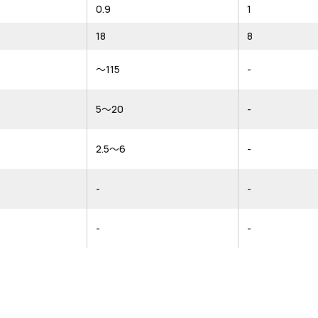
0.9
1
18
8
～115
-
5～20
-
2.5～6
-
-
-
-
-