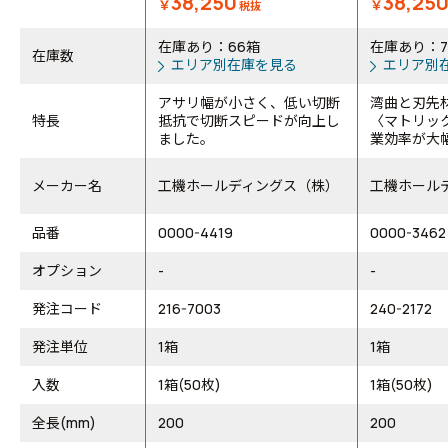
38,250
38,25
￥
￥
税抜
在庫あり：66箱
在庫あり：7
在庫数
エリア別在庫を見る
エリア別
アサリ幅が小さく、低い切断
湾曲と刃先
特長
抵抗で切断スピードが向上し
〈マトリッ
ました。
業効率が大幅
メーカー名
工機ホールディングス（株）
工機ホール
品番
0000-4419
0000-3462
オプション
-
-
発注コード
216-7003
240-2172
発注単位
1箱
1箱
入数
1箱(50枚)
1箱(50枚)
全長(mm)
200
200