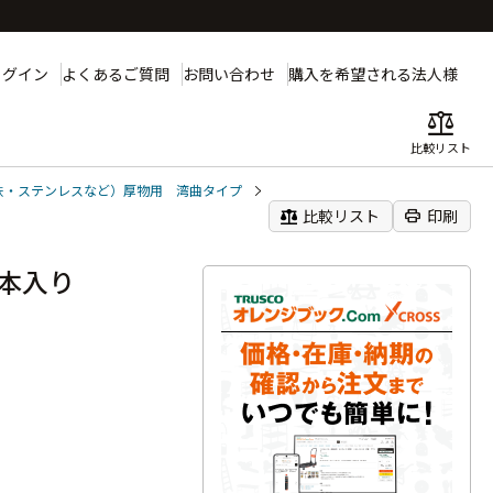
ログイン
よくあるご質問
お問い合わせ
購入を希望される法人様
balance
比較リスト
鉄・ステンレスなど）厚物用 湾曲タイプ
balance
print
比較リスト
印刷
０本入り