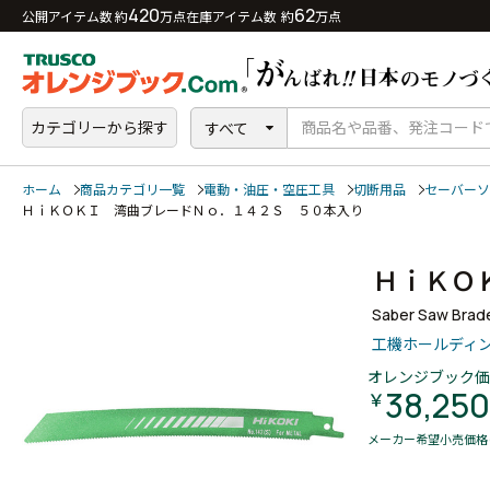
420
62
公開アイテム数 約
万点
在庫アイテム数 約
万点
カテゴリーから探す
すべて
ホーム
商品カテゴリ一覧
電動・油圧・空圧工具
切断用品
セーバーソ
ＨｉＫＯＫＩ 湾曲ブレードＮｏ．１４２Ｓ ５０本入り
ＨｉＫＯ
Saber Saw Brad
工機ホールディ
オレンジブック価
38,250
￥
メーカー希望小売価格