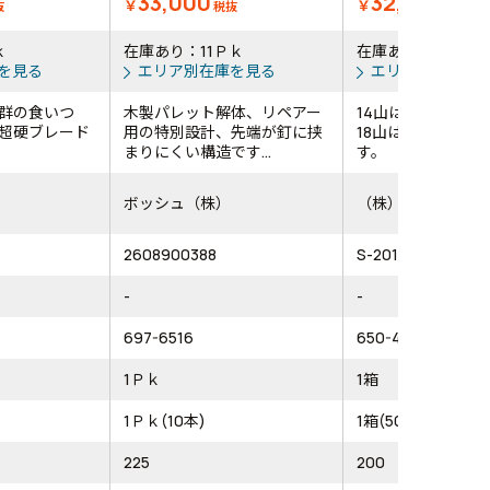
33,000
32,143
￥
￥
抜
税抜
税抜
ｋ
在庫あり：11Ｐｋ
在庫あり：5箱
を見る
エリア別在庫を見る
エリア別在庫を
群の食いつ
木製パレット解体、リペアー
14山は3mm以上
超硬ブレード
用の特別設計、先端が釘に挟
18山は3mm以下
まりにくい構造です...
す。
ボッシュ（株）
（株）モトユキ
2608900388
S-2014-50PCS
-
-
697-6516
650-4943
1Ｐｋ
1箱
1Ｐｋ(10本)
1箱(50本)
225
200