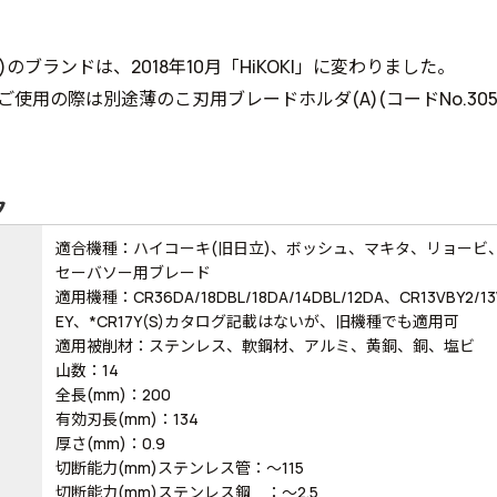
)のブランドは、2018年10月「HiKOKI」に変わりました。
)でご使用の際は別途薄のこ刃用ブレードホルダ(A)(コードNo.305
ク
適合機種：ハイコーキ(旧日立)、ボッシュ、マキタ、リョービ、
セーバソー用ブレード
適用機種：CR36DA/18DBL/18DA/14DBL/12DA、CR13VBY2/13
EY、*CR17Y(S)カタログ記載はないが、旧機種でも適用可
適用被削材：ステンレス、軟鋼材、アルミ、黄銅、銅、塩ビ
山数：14
全長(mm)：200
有効刃長(mm)：134
厚さ(mm)：0.9
切断能力(mm)ステンレス管：～115
切断能力(mm)ステンレス鋼 ：～2.5