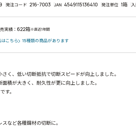
9
216-7003
4549115136410
1箱
発注コード
JAN
発注単位
入
622箱
売実績：
※直近1年間
品はこちら
15種類の商品があります
小さく、低い切断抵抗で切断スピードが向上しました。
断面積が大きく、耐久性が更に向上しました。
りです。
レスなど各種鋼材の切断に。