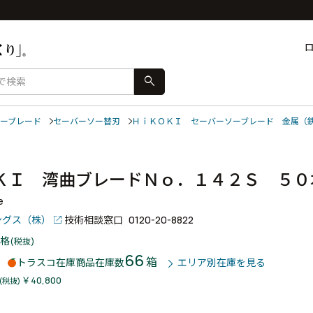
search
ーブレード
セーバーソー替刃
ＨｉＫＯＫＩ セーバーソーブレード 金属（
ＫＩ 湾曲ブレードＮｏ．１４２Ｓ ５
e
ングス（株）
技術相談窓口
0120-20-8822
格
(税抜)
66
箱
トラスコ在庫商品
在庫数
エリア別在庫を見る
￥40,800
(税抜)