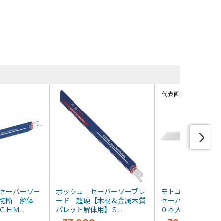
同等品・類
代表画像
セーバーソー
ボッシュ セーバーソーブレ
モトユキ グロー
切断 解体
ード 超硬【木材＆金属木質
セーバーソー バ
ＨＭ...
パレット解体用】Ｓ...
０本入り