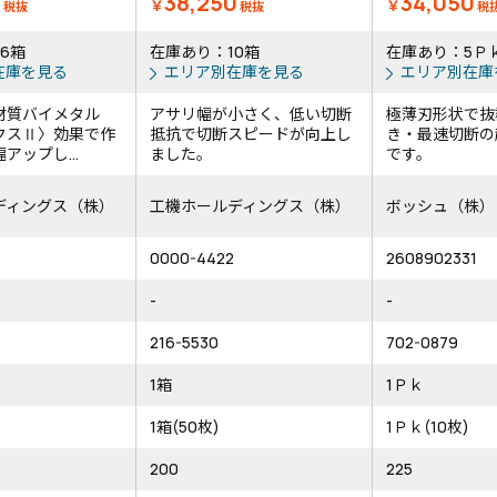
0
38,250
34,050
￥
￥
税抜
税抜
税
6箱
在庫あり：10箱
在庫あり：5Ｐ
在庫を見る
エリア別在庫を見る
エリア別在庫
材質バイメタル
アサリ幅が小さく、低い切断
極薄刃形状で抜
クスⅡ〉効果で作
抵抗で切断スピードが向上し
き・最速切断の
アップし...
ました。
です。
ディングス（株）
工機ホールディングス（株）
ボッシュ（株）
0000-4422
2608902331
-
-
216-5530
702-0879
1箱
1Ｐｋ
1箱(50枚)
1Ｐｋ(10枚)
200
225